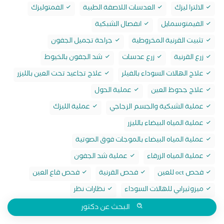
الالترا ليزك
العدسات اللاصقة الطبية
الفمتوليزك
الفيمتوسمايل
انفصال الشبكية
تثبيت القرنية المخروطية
جراحة تجميل الجفون
زرع القرنية
زرع عدسات
شد الجفون بالخيوط
علاج الهالات السوداء بالفيلر
علاج تجاعيد تحت العين بالليزر
علاج جحوظ العين
عملية الحول
عملية الشبكية والجسم الزجاجي
عملية الليزك
عملية المياه البيضاء بالليزر
عملية المياه البيضاء بالموجات فوق الصوتية
عملية المياه الزرقاء
عملية شد الجفون
فحص oct للعين
فحص القرنية
فحص قاع العين
ميزوثيرابي للهالات السوداء
نظارات نظر
البحث عن دكتور