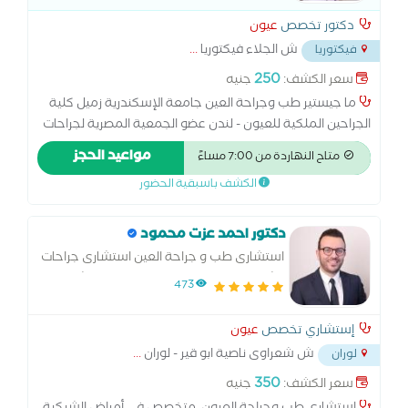
دكتور تخصص
عيون
ش الجلاء فيكتوريا
...
فيكتوريا
250
سعر الكشف:
جنيه
ما جيستير طب وجراحة العين جامعة الإسكندرية زميل كلية
الجراحين الملكية للعيون - لندن عضو الجمعية المصرية لجراحات
تجميل العيون OPSE أخصائي جراحة المياه البيضاء وتصحيح
مواعيد الحجز
متاح النهاردة من 7:00 مساءً
الابصار بالليزر. أخصائي جراحات الجفون والقنوات الدمعية وأورام
الكشف باسبقية الحضور
وكسور محجر العين.
دكتور احمد عزت محمود
استشارى طب و جراحة العين استشارى جراحات
الشبكية و الجسم الزجاجى و الليزر استشارى
473
المباه البيضاء و زراعة العدسات و تصحيح
الابصار بالليزر
إستشاري تخصص
عيون
ش شعراوى ناصية ابو قير - لوران
...
لوران
350
سعر الكشف:
جنيه