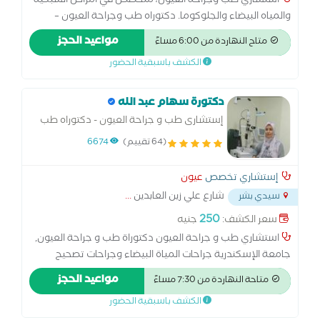
استشاري طب وجراحة العيون، متخصص في أمراض الشبكية
والمياه البيضاء والجلوكوما. دكتوراه طب وجراحة العيون –
جامعة الإسكندرية، زميل كلية الجراحين الملكية بإنجلترا.
مواعيد الحجز
متاح النهاردة من 6:00 مساءً
ماجستير طب و جراحة العين خبرة متقدمة في الجراحات الدقيقة
الكشف باسبقية الحضور
و وحقن الشبكيةو الليزر وتصحيح الابصار بأحدث التقنيات
العالمية. نلتزم بتقديم رعاية طبية دقيقة ومتكاملة لكل مريض
باستخدام أحدث الأجهزة، بهدف استعادة وتحسين الإبصار بأعلى
دكتورة سهام عبد الله
درجات الأمان والجودة. استشارى جراحات الشبكية و الجسم
إستشارى طب و جراحة العيون - دكتوراه طب
الزجاجى خبرة 12 سنة
وجراحة العيون -جامعة الاسكندرية
(64 تقييم)
6674
إستشاري تخصص
عيون
شارع علي زين العابدين
...
سيدي بشر
250
سعر الكشف:
جنيه
استشاري طب و جراحة العيون دكتوراة طب و جراحة العيون,
جامعة الإسكندرية جراحات المياة البيضاء وجراحات تصحيح
الإبصار
مواعيد الحجز
متاحة النهاردة من 7:30 مساءً
الكشف باسبقية الحضور