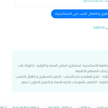
ف باسبقية الحضور
هري واطفال انابيب في الاسكندرية
ي
فيكتوريا
امعه الاسكندريه. استشاري امراض النساء و التوليد. دكتوراه طب
احات المناظير الدقيقه.
ئيه - علاج العقم و تاخر الانجاب - الحقن المجهري و اطفال الانابيب
لقيه - الكشف بالموجات ثلاثيه الابعاد و الدوبلر الملون ( سعر