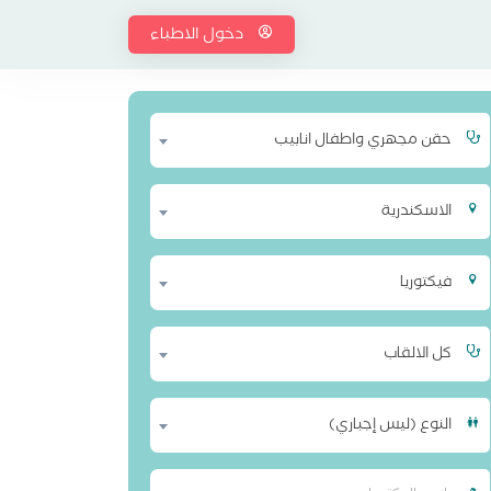
دخول الاطباء
حقن مجهري واطفال انابيب
الاسكندرية
فيكتوريا
كل الالقاب
النوع (ليس إجباري)