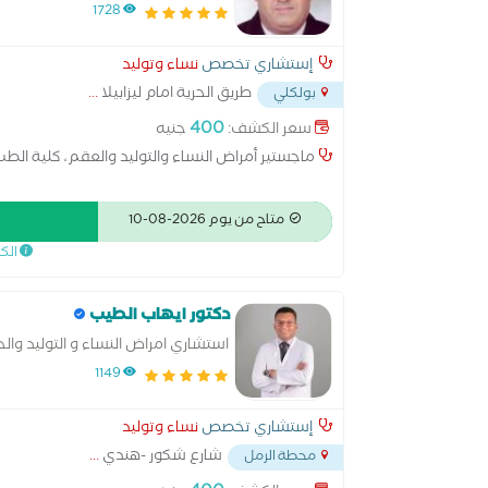
مجهري وعقم، جراحة اورام نسائية، ا
1728
إستشاري تخصص
نساء وتوليد
طريق الحرية امام ليزابيلا
...
بولكلي
400
سعر الكشف:
جنيه
ماجستير أمراض النساء والتوليد والعقم، كلية الطب
متاح من يوم 2026-08-10
الك
دكتور ايهاب الطيب
استشاري امراض النساء و التوليد وال
1149
إستشاري تخصص
نساء وتوليد
شارع شكور -هندي
...
محطة الرمل