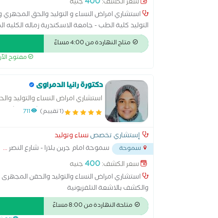
400
سعر الكشف:
جنيه
استشاري امراض النساء و التوليد والحق المجهري و 
الاوربي لامراض النساء و التوليد EBCOG - بروكسل - بلجيكا
متاح النهاردة من 4:00 مساءً
مفتوح الآ
دكتورة رانيا الدمراوى
استشاري امراض النساء والتوليد وال
والتجميل النسائى والكشف بالاشعة ال
(1 تقييم)
711
إستشاري تخصص
نساء وتوليد
سموحة امام جرين بلازا - شارع النصر
...
سموحة
400
سعر الكشف:
جنيه
استشاري امراض النساء والتوليد والحقن المجهرى و
والكشف بالاشعة التلفزيونية
متاحة النهاردة من 8:00 مساءً