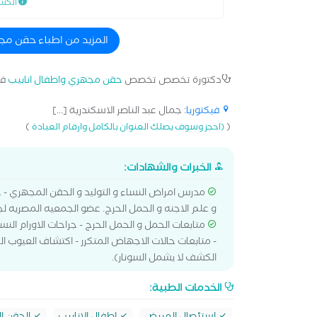
الكش
المزيد من اطباء حقن مج
دكتورة تخصص تخصص
حقن مجهري واطفال انابيب
ف
فيكتوريا
: جمال عبد الناصر الاسكندرية [...]
)
(
(احجز وسوف يصلك العنوان بالكامل وارقام العيادة
الخبرات والشهادات:
مدرس امراض النساء و التوليد و الحقن المجهري - ج
و علم الاجنه و الحمل الحرج. عضو الجمعيه المصريه لجر
متابعات الحمل و الحمل الحرج - جراحات الاورام النسا
- متابعات حالات الاجهاض المتكرر - اكتشاف العيوب الخ
الكشف لا يشمل السونار).
الخدمات الطبية: