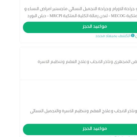
جراحة الاورام وجراحة التجميل النسائي ماجستير امراض النساء و
التوليد كلية الطب - جامعة الاسكندرية زماله الكليه الملكية MECOG - لندن زمالة الكلية الملكية MRCPI - دبلن البورد
مواعيد الحجز
ن
الكشف بميعاد محدد
حقن المجهرى وتاخر الانجاب وعلاج العقم وتنظيم الاسرة
تلفزيونية ومتابعة الحمل
تاخر الانجاب وعلاج العقم وتنظيم الاسرة والتجميل النسائى
مواعيد الحجز