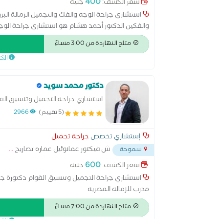
400
سعر الكشف:
جنيه
استشاري جراحة الوجه والفك والتجميل الزمالة البري
والفكين الدكتور أحمد هشام هو استشاري جراحة الوج
جراحة الوجه والفكين والتجميل، ويتمتع بخبرة واس
متاح النهاردة من 3:00 مساءً
مع الحرص على تحقيق أفضل النتائج الوظيفية والتجميل
الك
جراحة الوجه والفكين من إدنبرة بالمملكة المتحدة، بال
الكلية الملكية للجراحين بإدنبرة، مما يعكس مستوىً 
تخصصه: • إصلاح وعلاج كسور الوجه والفكين الناتجة عن
دكتور محمد سويد
وتصحيح تشوهات وعلاقات الفكين غير الطبيعية. • تشخ
استشاري جراحة التجميل وتنسيق القو
وإعادة البناء الجراحي للحالات المعقدة. • علاج الت
لجراحة التجميل مدرب للزماله المصري
(5 تقييم)
2966
الحلق. • جراحات مفصل الفك الصدغي وعلاج مشكلاته ا
التجميلية المرتبطة بهما. • خلع ضروس العقل المدفونة
إستشاري تخصص
جراحة تجميل
والحالات المعقدة لزراعة الفكين وإعادة التأهيل الو
ش فيكتور عمانوئيل عماره تصاريح
...
سموحة
على تقديم رعاية طبية متكاملة تجمع بين الدقة الجراح
الوصول إلى أفضل النتائج العلاجية وتحسين جودة حيا
600
سعر الكشف:
جنيه
استشاري جراحة التجميل وتنسيق القوام دكتورة جرا
مدرب للزماله المصريه
متاح النهاردة من 7:00 مساءً