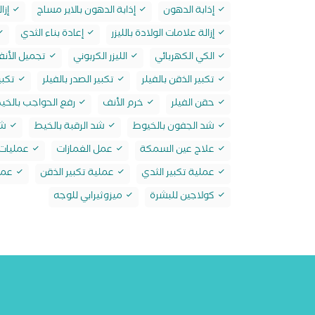
إذابة الدهون
إذابة الدهون بالاير مساج
إزال
إزالة علامات الولادة بالليزر
إعادة بناء الثدي
الكي الكهربائي
الليزر الكربوني
تجميل الأنف
تكبير الذقن بالفيلر
تكبير الصدر بالفيلر
تكبي
حقن الفيلر
خرم الأنف
رفع الحواجب بالخي
شد الجفون بالخيوط
شد الرقبة بالخيط
شد
علاج عين السمكة
عمل الغمازات
عمليات 
عملية تكبير الثدي
عملية تكبير الذقن
عمل
كولاجين للبشرة
ميزوثيرابي للوجه