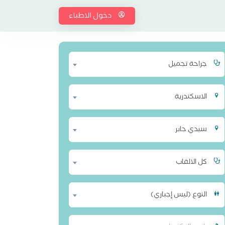
دخول الاطباء
جراحة تجميل
الاسكندرية
سيدي جابر
كل الالقاب
النوع (ليس إجباري)