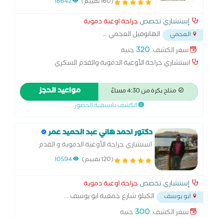
(160 تقييم)
18642
إستشاري تخصص
جراحة اوعية دموية
الهانوفيل العجمي
...
العجمي
320
سعر الكشف:
جنيه
استشاري جراحة الأوعية الدموية والقدم السكري
مواعيد الحجز
متاح بكرة من 4:30 مساءً
الكشف باسبقية الحضور
دكتور احمد هاني عبد الحميد عمر
استشاري جراحة الأوعية الدموية و القدم
السكري و دوالي الساقين
(120 تقييم)
10594
إستشاري تخصص
جراحة اوعية دموية
الكيلو شارع جمعية ابو يوسف
...
ابو يوسف
300
سعر الكشف:
جنيه