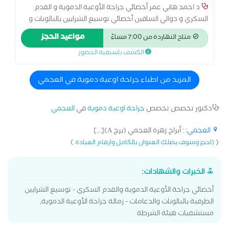
د احمد هاني عمر أخصائي جراحة الأوعية الدموية و القدم
السكري و دوالي الساقين أخصائي توسيع الشرايين بالبالونات و
الدعامات ماجستير الجراحة العامة و جراحة الاوعية الدموية
مواعيد الحجز
متاح النهاردة من 7:00 مساءً
جامعة الاسكندرية عضو الجمعية الاوروبية لجراحة الاوعية
الكشف باسبقية الحضور
الدموية عضو الجمعية المصرية لعلوم الاوعية الدموية عضو
الجمعية العربية لجراحة الاوعية الدموية
المزيد من اطباء جراحة اوعية دموية في العجمي
دكتور تخصص تخصص
جراحة اوعية دموية
في
العجمي
العجمي
: : أبراج زهرة العجمي (برج A)[...]
)
(
(احجز وسوف يصلك العنوان بالكامل وارقام العيادة
الخبرات والشهادات:
أخصائي جراحة الأوعية الدموية والقدم السكري - توسيع الشرايين
الطرفية بالبالونات والدعامات - زمالة جراحة الأوعية الدموية,
مستشفيات هيئة الشرطة