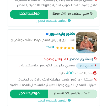
اخصائي جراحة الانف والاذن والحنجرة - جامعه الاسكندرية
علاج جميع حالات الجيوب الانفية و الزوائد اللحمية بالمنظار
الجراحي - حالات التشخير المزمن و صعوبة التنفس اثناء النوم
مواعيد الحجز
متاح النهاردة من 1:00 مساءً
ومنظار الانف والاذن
الكشف باسبقية الحضور
دكتور وليد سرور
استشارى و رئيس قسم جراحات الأنف والأذن و
الحنجرة.
124
إستشاري تخصص
انف واذن وحنجرة
بسيدي جابر علي الكورنيش بالاسكندرية
...
سيدي جابر
400
سعر الكشف:
جنيه
استشارى و رئيس قسم جراحات الأنف والأذن و الحنجرة.
اختبارات السمع بالفيزيولوجيا الكهربائية استئصال الغدة النخامية
التسليك البالوني للجيوب الأنفية الجراحة الميكروسكوبية للأذن
مواعيد الحجز
متاح بكرة من 6:00 مساءً
الجراحة الميكروسكوبية للحنجرة تنظيف الأذن من الشمع جراحة
الكشف باسبقية الحضور
ترميم الأذن الوسطى زراعة القوقعة علاج الشخير علاج العصب