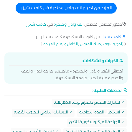
السابع علاج اللوز علاج ضغط طبلة الاذن جراحيا علاج ضيق
التنفس بالجراحة عملية التصاق اللسان عملية الجيوب الأنفية
المزيد من اطباء انف واذن وحنجرة في كامب شيزار
عملية الجيوب الأنفية بالمنظار عملية الغدة الدرقية عملية
الغدة اللعابية عملية اللوز عملية تحسين الصوت عملية ترقيع
دكتور تخصص تخصص
انف واذن وحنجرة
في
كامب شيزار
طبلة الأذن عملية عظمة ركاب الأذن
كامب شيزار
: ش كانوب الاسكندرية كامب شيزار[...]
)
(
(احجز وسوف يصلك العنوان بالكامل وارقام العيادة
الخبرات والشهادات:
أخصائي الأنف والأذن والحنجرة - ماجستير جراحة الاذن والانف
والحنجرة ملية الطب جامعة الاسكندرية.
الخدمات الطبية:
اختبارات السمع بالفيزيولوجيا الكهربائية
استئصال الغدة النخامية
التسليك البالوني للجيوب الأنفية
الجراحة الميكروسكوبية للأذن