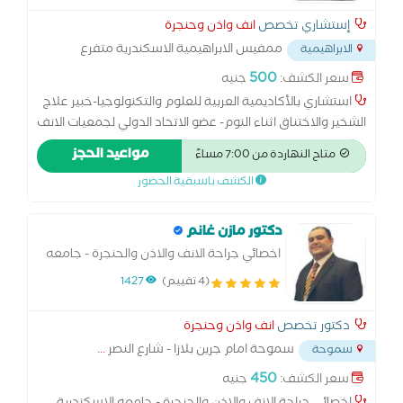
إستشاري تخصص
انف واذن وحنجرة
ممفيس الابراهيمية الاسكندرية متفرع
الابراهيمية
من اللاجيتيه
...
500
سعر الكشف:
جنيه
استشاري بالأكاديمية العربية للعلوم والتكنولوجيا-خبير علاج
الشخير والاختناق اثناء النوم- عضو الاتحاد الدولي لجمعيات الانف
والاذن والحنجرة- عضو جمعية جراحين الشخير المصرية- عضو
مواعيد الحجز
متاح النهاردة من 7:00 مساءً
الجمعية المصرية لجراحة الانف والاذن والحنجرة
الكشف باسبقية الحضور
دكتور مازن غانم
اخصائي جراحة الانف والاذن والحنجرة - جامعه
الاسكندرية
(4 تقييم)
1427
دكتور تخصص
انف واذن وحنجرة
سموحة امام جرين بلازا - شارع النصر
...
سموحة
450
سعر الكشف:
جنيه