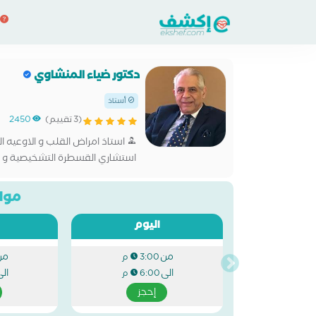
دكتور ضياء المنشاوي
أستاذ
(3 تقييم)
2450
استاذ امراض القلب و الاوعيه ا
استشاري القسطرة التشخيصية و الع
القلب زميل الجمعية الاوربيه لامر
مواع
اليوم
من
من
3:00 م
الى
ال
6:00 م
إحجز