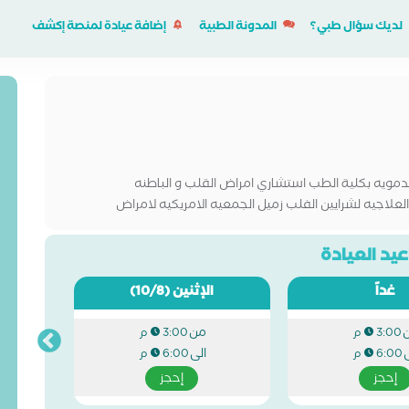
لديك سؤال طبي؟
المدونة الطبية
إضافة عيادة لمنصة إكشف
لدمويه بكلية الطب استشاري امراض القلب و الباطنه
لاجيه لشرايين الفلب زميل الجمعيه الامريكيه لامراض
اض القلب
يد العيادة
غداً
الإثنين
(10/8)
من
3:00 م
3:00 م
ى
الى
6:00 م
6:00 م
إحجز
إحجز