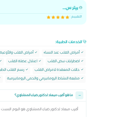
بيتر س...
التقييم :
الخدمات الطبية:
أمراض القلب عند النساﺀ
أمراض القلب والأوعية 
اضطرابات نبض القلب
اعتلال عضلة القلب
حالات المعقدة لامراض القلب
رسم القلب الطب
متابعة النشاط الروماتيزمي والحمى الروماتيزمية
ما هو أقرب ميعاد لدكتور ضياء المنشاوي؟
أقرب ميعاد لدكتور ضياء المنشاوي هو اليوم السبت 08 اغسطس 2026 من 3:00 مساءً وتقدر تشوف كل المواعيد المتاحة من خلال عرض المواعيد أعلاه