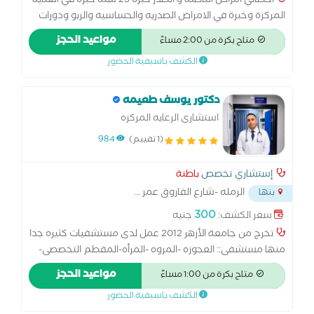
أخصائي امراض الباطنة و الصدر خبره 25 سنه خبرة في العناية
المركزة وخبرة في الامراض الصدريه والحساسيه والربو ودورات
طبية في امراض الدم ودورات طبيه في الامراض الصدريه
مواعيد الحجز
متاح بكرة من 2:00 مساءً
وحساسية الصدر ومتابعة حالات الامراض الصدريه للكبار
الكشف باسبقية الحضور
والاطفال
دكتور يوسف طعيمه
استشارى الرعايه المركزه
(1 تقييم)
984
إستشاري تخصص
باطنة
الرمله -شارع الفاروق عمر
...
بنها
300
سعر الكشف:
جنيه
تخرج من جامعة الأزهر 2012 عمل لدى مستشفيات كثيره جدا
منها مستشفى:: العجوزه -المروه -المرأه-المقطم التخصصى-
معهد السكر-دمياط العام -بدران-العاصمه-بنها التعليمى
مواعيد الحجز
متاح بكرة من 1:00 مساءً
-القبطى - هرمل (أورام دار السلام ) حاصل على الزماله المصريه (
الكشف باسبقية الحضور
البورد المصرى) فى رعاية امراض الحالات الحرجه