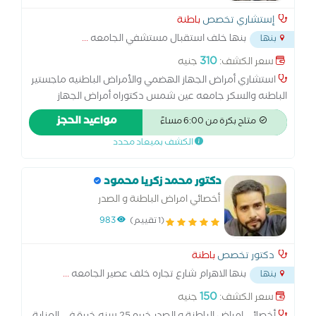
إستشاري تخصص
باطنة
بنها خلف استقبال مستشفي الجامعه
...
بنها
310
سعر الكشف:
جنيه
استشاري أمراض الجهاز الهضمي والأمراض الباطنيه ماجستير
الباطنه والسكر جامعه عين شمس دكتوراه أمراض الجهاز
الهضمي والكبد والمناظير متابعه أمراض السكر والغدد متابعة
مواعيد الحجز
متاح بكرة من 6:00 مساءً
أمراض الضغط علاج مرض الاكاليزيا وصعوبة البلع علاج الارتجاع
الكشف بميعاد محدد
المزمن.
دكتور محمد زكريا محمود
أخصائي امراض الباطنة و الصدر
(1 تقييم)
983
دكتور تخصص
باطنة
بنها الاهرام شارع تجاره خلف عصير الجامعه
...
بنها
150
سعر الكشف:
جنيه