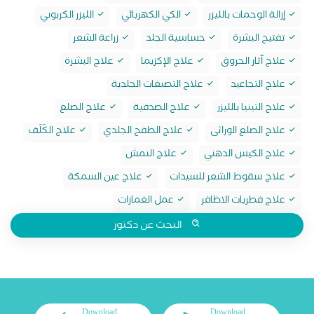
إزالة الوحمات بالليزر
الكي الكهربائي
الليزر الكربوني
تفتيح البشرة
حساسية الجلد
زراعة الشعر
علاج آثار الحروق
علاج الإكزيما
علاج البشرة
علاج التجاعيد
علاج التصبغات الجلدية
علاج التينيا بالليزر
علاج الصدفية
علاج الصلع
علاج الصلع الوراثى
علاج الطفح الجلدي
علاج الكَلَف
علاج الكيس الدهني
علاج النمش
علاج سقوط الشعر للسيدات
علاج عين السمكة
علاج فطريات الاظافر
عمل الغمازات
البحث عن دكتور
Download
Download