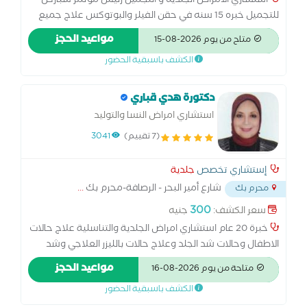
استشاري الامراض الجلديه و التجميل رئيس مؤتمر سباركل
القذف دعم حالات العقم الذكري وضعف الخصوبة مشكلة
للتجميل خبره 15 سنه في حقن الفيلر والبوتوكس علاج جميع
انحناء أو إعوجاج القضيب
حالات الجلدية علاج وشد الحل. باستخدام الحقن وأحدث اجهزة
مواعيد الحجز
متاح من يوم 2026-08-15
الليزر مدير عيادات RCC ومدير عيادات سباركل
الكشف باسبقية الحضور
دكتورة هدي قباري
استشاري امراض النسا والتوليد
(7 تقييم)
3041
إستشاري تخصص
جلدية
شارع أمير البحر - الرصافة-محرم بك
...
محرم بك
300
سعر الكشف:
جنيه
خبرة 20 عام استشاري امراض الجلدية والتناسلية علاج حالات
الاطفال وحالات شد الجلد وعلاج حالات بالليزر العلاجي وشد
الجلد وعلاج جميع الحالات ومتابعة الحالات استشاري الجلدية
مواعيد الحجز
متاحة من يوم 2026-08-16
والتناسلية وخبرة 20 عام
الكشف باسبقية الحضور