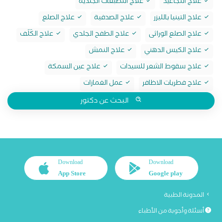
علاج التجاعيد
علاج التصبغات الجلدية
علاج التينيا بالليزر
علاج الصدفية
علاج الصلع
علاج الصلع الوراثى
علاج الطفح الجلدي
علاج الكَلَف
علاج الكيس الدهني
علاج النمش
علاج سقوط الشعر للسيدات
علاج عين السمكة
علاج فطريات الاظافر
عمل الغمازات
البحث عن دكتور
Download
Download
App Store
Google play
المدونة الطبية
أسئلة وأجوبة من الأطباء