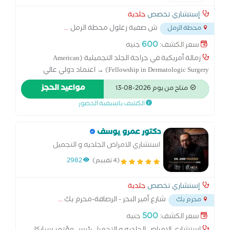
إستشاري تخصص
جلدية
ش صفية زغلول محطة الرمل
...
محطة الرمل
600
سعر الكشف:
جنيه
زمالة أمريكية في جراحة الجلد التجميلية (American
Fellowship in Dermatologic Surgery) → اعتماد دولي عالي
الجودة. البورد السعودي في الأمراض الجلدية (Saudi Board
مواعيد الحجز
متاح من يوم 2026-08-13
Certificate in Dermatology) → مؤهل معتمد للعمل بالمملكة
الكشف باسبقية الحضور
والخليج. استشاري الأمراض الجلدية والتناسلية بمستشفى
الملك فهد الطبية – الرياض، مع خبرة قيادية في إدارة قسم
الجلدية. مدير برنامج الإقامة الجلدية في مستشفى الملك فهد
دكتور عمرو يوسف
الطبية، ومسؤول عن تدريب الأطباء المقيمين. عضو هيئة تدريب
استشاري الامراض الجلديه و التجميل
في لجنة البورد السعودي للأمراض الجلدية (الهيئة السعودية
(4 تقييم)
2982
للتخصصات الصحية). عضو فاعل في الجمعيات العلمية الدولية:
الأكاديمية الأميركية للأمراض الجلدية (AAD) الجمعية الأميركية
إستشاري تخصص
جلدية
لجراحة الجلد الأكاديمية الأوروبية للأمراض الجلدية والتناسلية
شارع أمير البحر - الرصافة-محرم بك
...
محرم بك
الجمعية السعودية لأمراض وجراحة الجلد الجمعية الدولية
لجراحة الجلد تشخيص وعلاج حالات الضعف الجنسي (ضعف
500
سعر الكشف:
جنيه
الانتصاب، انخفاض الرغبة الجنسية) علاج مشكلة سرعة أو تأخر