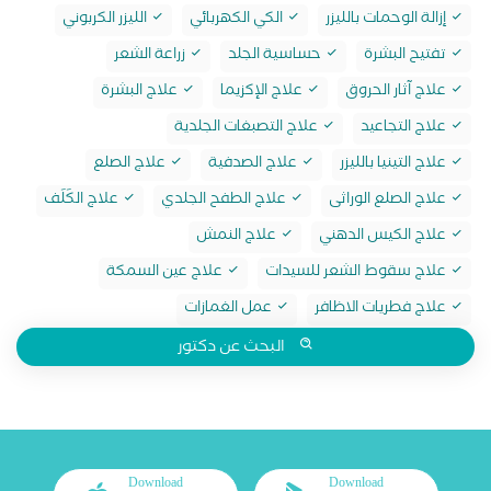
إزالة الوحمات بالليزر
الكي الكهربائي
الليزر الكربوني
تفتيح البشرة
حساسية الجلد
زراعة الشعر
علاج آثار الحروق
علاج الإكزيما
علاج البشرة
علاج التجاعيد
علاج التصبغات الجلدية
علاج التينيا بالليزر
علاج الصدفية
علاج الصلع
علاج الصلع الوراثى
علاج الطفح الجلدي
علاج الكَلَف
علاج الكيس الدهني
علاج النمش
علاج سقوط الشعر للسيدات
علاج عين السمكة
علاج فطريات الاظافر
عمل الغمازات
البحث عن دكتور
Download
Download