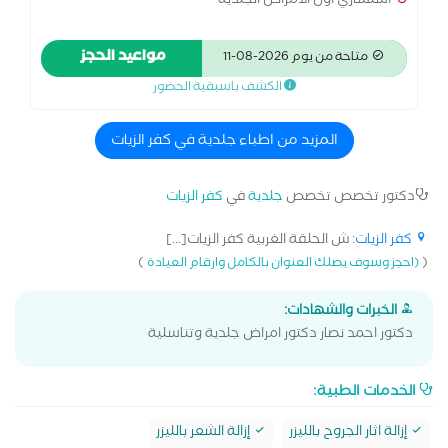
استشاري اول الامراض الجلدية
مواعيد الحجز
متاحة من يوم 2026-08-11
الكشف باسبقية الحضور
المزيد من اطباء جلدية في كفر الزيات
دكتور تخصص تخصص
جلدية
في
كفر الزيات
كفر الزيات
: ش الحلقة الغربية كفر الزيات[...]
)
(
(احجز وسوف يصلك العنوان بالكامل وارقام العيادة
الخبرات والشهادات:
دكتور احمد نصار دكتور امراض جلدية وتناسلية
الخدمات الطبية:
إزالة اثار الجروح بالليزر
إزالة الشعر بالليزر