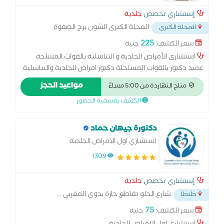
إستشاري تخصص
جلدية
المحلة الكبرى الشون برج الصفوة
المحلة الكبرى
كليوباترا للفساتسن
...
225
سعر الكشف:
جنيه
استشارى الأمراض الجلدية و التناسلية بالقوات المسلحه
عميد دكتور بالقوات المسلحلة دكتور امراض الجلدية والتناسلية
مواعيد الحجز
متاح النهاردة من 5:00 مساءً
الكشف باسبقية الحضور
دكتورة جيهان حماد
استشاري اول الامراض الجلدية
1309
إستشاري تخصص
جلدية
شارع الحلو تقاطع حارة بدوي المغربي
...
طنطا
75
سعر الكشف:
جنيه