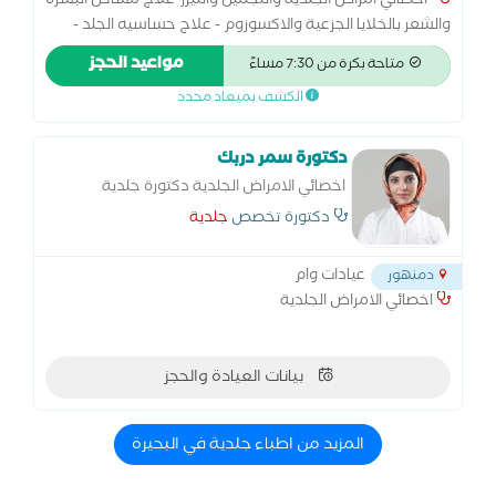
-اخصائي امراض الجلدية والتجميل والليزر-علاج مشاكل البشرة
والشعر بالخلايا الجزعية والاكسوزوم - علاج حساسيه الجلد -
علاج الشعر - علاج البشره - علاج النمش - علاج تساقط الشعر -
مواعيد الحجز
متاحة بكرة من 7:30 مساءً
علاج الثعلبه - علاج الصلع الوراثي - علاج حب الشباب
الكشف بميعاد محدد
دكتورة سمر دربك
اخصائي الامراض الجلدية دكتورة جلدية
متخصص في جلدية بالغين
دكتورة تخصص
جلدية
عيادات وام
دمنهور
اخصائي الامراض الجلدية
بيانات العيادة والحجز
المزيد من اطباء جلدية في البحيرة