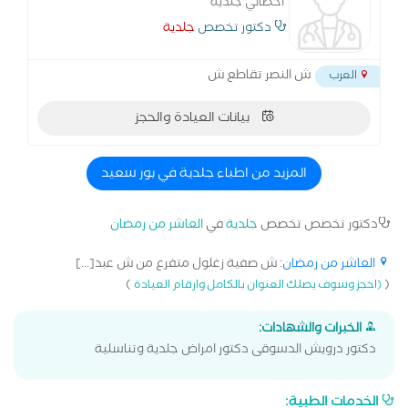
أخصائي جلدية
دكتور تخصص
جلدية
ش النصر تقاطع ش
العرب
بيانات العيادة والحجز
المزيد من اطباء جلدية في بور سعيد
دكتور تخصص تخصص
جلدية
في
العاشر من رمضان
العاشر من رمضان
: ش صفية زغلول متفرع من ش عبد[...]
)
(
(احجز وسوف يصلك العنوان بالكامل وارقام العيادة
الخبرات والشهادات:
دكتور درويش الدسوقى دكتور امراض جلدية وتناسلية
الخدمات الطبية: