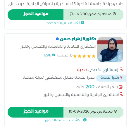
طب وجراحة جامعة القاهرة 15عاما خبرة بالامراض الجلدية تدربت على
يد اساتذة طب الجلدية بالقصر العينى والحوض المرصود والمطرية
مواعيد الحجز
متاحة بكرة من 5:00 مساءً
تخرجت من كلية طب جامعة القاهرة
الكشف بميعاد محدد
دكتورة زهراء حسن
استشاري الجلدية والتناسلية والتجميل والليزر
(3 تقييم)
1298
إستشاري تخصص
جلدية
شبرا الخيمة مقابل مستشفي تبارك محطة
شبرا الخيمة
قهوة شرف
...
200
سعر الكشف:
جنيه
استشاري الجلدية والتناسلية والتجميل والليزر
مواعيد الحجز
متاحة من يوم 2026-08-10
الكشف باسبقية الحضور