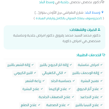
دكتور تخصص تخصص
جلدية
في
وسط البلد
وسط البلد
: شارع النقراشي برج الأودن بجوار[...]
)
(
(احجز وسوف يصلك العنوان بالكامل وارقام العيادة
الخبرات والشهادات:
دكتور محمد السيد محمد زقزوق دكتور امراض جلدية وتناسلية
متخصص في امراض ذكورة
الخدمات الطبية:
امراض تناسلية
إزالة اثار الجروح بالليزر
إزالة الشعر بالليزر
إزالة الوحمات بالليزر
الكي الكهربائي
الليزر الكربوني
تفتيح البشرة
حساسية الجلد
زراعة الشعر
علاج آثار الحروق
علاج الإكزيما
علاج البشرة
علاج التجاعيد
علاج التصبغات الجلدية
علاج التينيا بالليزر
علاج الصدفية
علاج الصلع