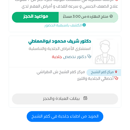
الزماله المصريه في المسالك البوليه، خبره اكثر من 7 سنوات
علاج الضعف الجنسي و سرعه القذف و أمراض العقم لدي
الرجال
مواعيد الحجز
متاح النهاردة من 3:00 مساءً
الكشف باسبقية الحضور
دكتور شريف محمود ابوالمعاطي
استشاري الأمراض الجلدية والتناسلية
دكتور تخصص
جلدية
مركز كفر الشيخ ش النقراشي
مركز كفر الشيخ
أخصائي الجلدية والليزر
بيانات العيادة والحجز
المزيد من اطباء جلدية في كفر الشيخ