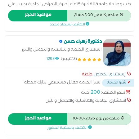
طب وجراحة جامعة القاهرة 15عاما خبرة بالامراض الجلدية تدربت على
يد اساتذة طب الجلدية بالقصر العينى والحوض المرصود والمطرية
مواعيد الحجز
متاحة بكرة من 5:00 مساءً
تخرجت من كلية طب جامعة القاهرة
الكشف بميعاد محدد
دكتورة زهراء حسن
استشاري الجلدية والتناسلية والتجميل والليزر
(3 تقييم)
1293
إستشاري تخصص
جلدية
شبرا الخيمة مقابل مستشفي تبارك محطة
شبرا الخيمة
قهوة شرف
...
200
سعر الكشف:
جنيه
استشاري الجلدية والتناسلية والتجميل والليزر
مواعيد الحجز
متاحة من يوم 2026-08-10
الكشف باسبقية الحضور