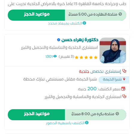
طب وجراحة جامعة القاهرة 15عاما خبرة بالامراض الجلدية تدربت على
يد اساتذة طب الجلدية بالقصر العينى والحوض المرصود والمطرية
مواعيد الحجز
متاحة النهاردة من 5:00 مساءً
تخرجت من كلية طب جامعة القاهرة
الكشف بميعاد محدد
دكتورة زهراء حسن
استشاري الجلدية والتناسلية والتجميل والليزر
(3 تقييم)
1301
إستشاري تخصص
جلدية
شبرا الخيمة مقابل مستشفي تبارك محطة
شبرا الخيمة
قهوة شرف
...
200
سعر الكشف:
جنيه
استشاري الجلدية والتناسلية والتجميل والليزر
مواعيد الحجز
متاحة بكرة من 8:00 مساءً
الكشف باسبقية الحضور