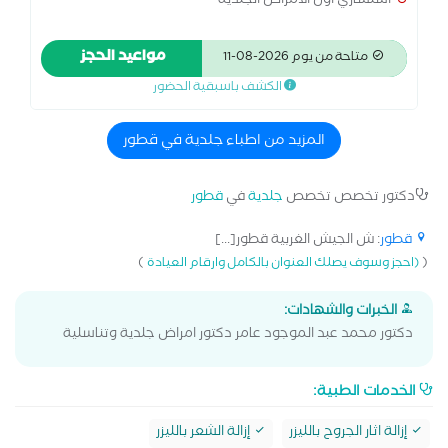
استشاري اول الامراض الجلدية
مواعيد الحجز
متاحة من يوم 2026-08-11
الكشف باسبقية الحضور
المزيد من اطباء جلدية في قطور
دكتور تخصص تخصص
جلدية
في
قطور
قطور
: ش الجيش الغربية قطور[...]
)
(
(احجز وسوف يصلك العنوان بالكامل وارقام العيادة
الخبرات والشهادات:
دكتور محمد عبد الموجود عامر دكتور امراض جلدية وتناسلية
الخدمات الطبية:
إزالة اثار الجروح بالليزر
إزالة الشعر بالليزر