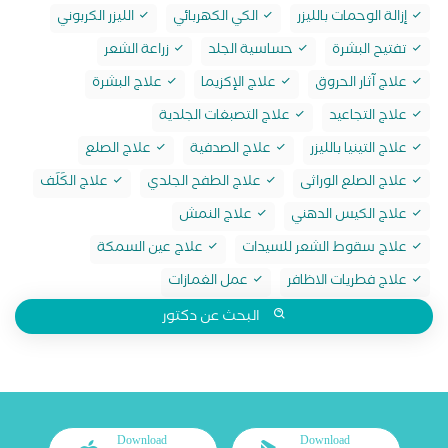
إزالة الوحمات بالليزر
الكي الكهربائي
الليزر الكربوني
تفتيح البشرة
حساسية الجلد
زراعة الشعر
علاج آثار الحروق
علاج الإكزيما
علاج البشرة
علاج التجاعيد
علاج التصبغات الجلدية
علاج التينيا بالليزر
علاج الصدفية
علاج الصلع
علاج الصلع الوراثى
علاج الطفح الجلدي
علاج الكَلَف
علاج الكيس الدهني
علاج النمش
علاج سقوط الشعر للسيدات
علاج عين السمكة
علاج فطريات الاظافر
عمل الغمازات
البحث عن دكتور
Download
Download