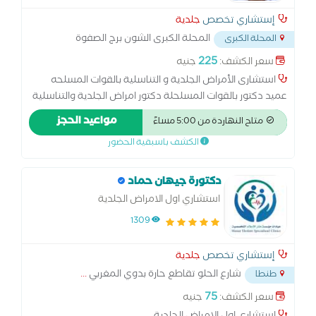
إستشاري تخصص
جلدية
المحلة الكبرى الشون برج الصفوة
المحلة الكبرى
كليوباترا للفساتسن
...
225
سعر الكشف:
جنيه
استشارى الأمراض الجلدية و التناسلية بالقوات المسلحه
عميد دكتور بالقوات المسلحلة دكتور امراض الجلدية والتناسلية
مواعيد الحجز
متاح النهاردة من 5:00 مساءً
الكشف باسبقية الحضور
دكتورة جيهان حماد
استشاري اول الامراض الجلدية
1309
إستشاري تخصص
جلدية
شارع الحلو تقاطع حارة بدوي المغربي
...
طنطا
75
سعر الكشف:
جنيه