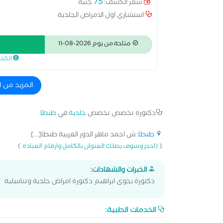
75
سعر الكشف:
جنيه
استشاري اول الامراض الجلدية
متاحة من يوم 2026-08-11
الكش
المزيد من 
دكتورة تخصص تخصص
جلدية
في
طنطا
طنطا
: ش احمد ماهر الدور الغربية طنطا[...]
)
(
(احجز وسوف يصلك العنوان بالكامل وارقام العيادة
الخبرات والشهادات:
دكتورة نجوى ابراهيم دكتورة امراض جلدية وتناسلية
الخدمات الطبية: