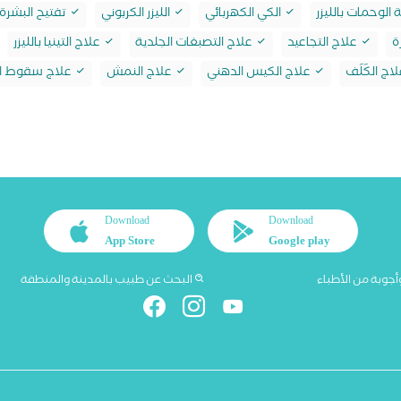
ة الوحمات بالليزر
الكي الكهربائي
الليزر الكربوني
تفتيح البشرة
ة
علاج التجاعيد
علاج التصبغات الجلدية
علاج التينيا بالليزر
اج الكَلَف
علاج الكيس الدهني
علاج النمش
علاج سقوط ال
Download
Download
App Store
Google play
أجوبة من الأطباء
البحث عن طبيب بالمدينة والمنطقة