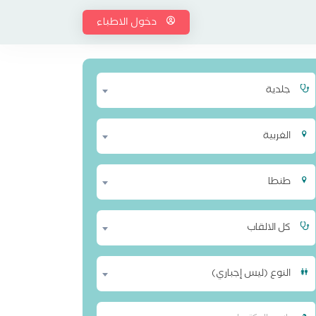
دخول الاطباء
جلدية
الغربية
طنطا
كل الالقاب
النوع (ليس إجباري)