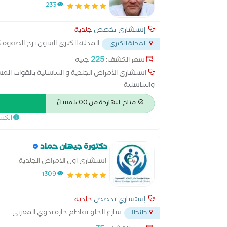
233
إستشاري تخصص
جلدية
المحلة الكبرى الشون برج الصفوة ك
المحلة الكبرى
225
سعر الكشف:
جنيه
استشارى الأمراض الجلدية و التناسلية بالقوات الم
والتناسلية
متاح النهاردة من 5:00 مساءً
الكش
دكتورة جيهان حماد
استشاري اول الامراض الجلدية
1309
إستشاري تخصص
جلدية
شارع الحلو تقاطع حارة بدوي المغربي
...
طنطا