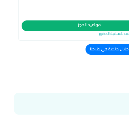
مواعيد الحجز
ف باسبقية الحضور
اطباء جلدية في طنطا