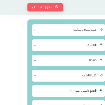
دخول الاطباء
حساسية ومناعة
الغربية
طنطا
كل الالقاب
النوع (ليس إجباري)