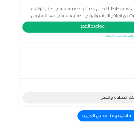
بجامعه طنطا اخصائي حديث ولاده بمستشفى حائل للولاده
شاري امراض الوراثه وأمراض الدم بمستشفى بنها التعليمي
ق امراض الدم والأمراض الوراثيه والغدد الصماء
مواعيد الحجز
شف بميعاد محدد
ات العيادة والحجز
حساسية ومناعة في الغربية