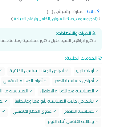
طنطا
: عمارة البشبيشى [...]
)
(
(احجز وسوف يصلك العنوان بالكامل وارقام العيادة
الخبرات والشهادات:
دكتور ابراهيم السيد خليل دكتور حساسية ومناعة، صدر
الخدمات الطبية:
أزمات الربو
أمراض الجهاز التنفسي الخلقية
أمراض حساسية الصدر
أورام الجهازم التنفسي
الحساسية عند الكبار و الاطفال
الحساسية من ال
تشخيص حالات الحساسية بأنواعها وعلاجاها
جل
حساسية الطعام
عدوى الجهاز التنفسي
ع
وظائف التنفس أثناء النوم