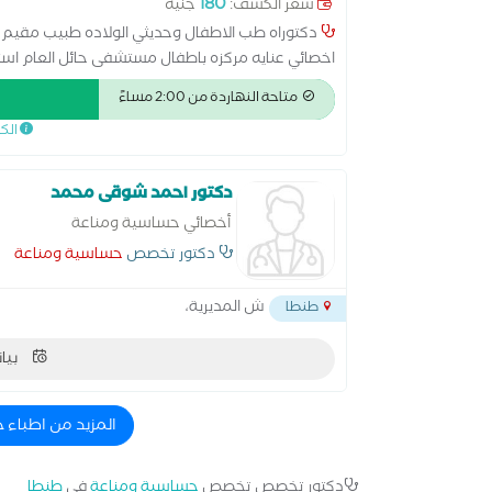
180
سعر الكشف:
جنيه
دكتوراه طب الاطفال وحديثي الولاده طبيب مقيم 
اخصائي عنايه مركزه باطفال مستشفى حائل العام است
رئيس وحده الوراثه استشاري حديثي الولاده تخصص دقي
متاحة النهاردة من 2:00 مساءً
الك
دكتور احمد شوقى محمد
أخصائي حساسية ومناعة
دكتور تخصص
حساسية ومناعة
ش المديرية،
طنطا
بيان
المزيد من اطباء 
دكتور تخصص تخصص
حساسية ومناعة
في
طنطا