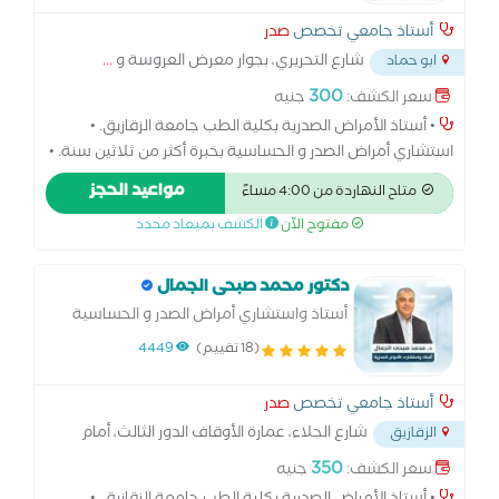
أستاذ جامعي تخصص
صدر
شارع التحريري، بجوار معرض العروسة و
...
ابو حماد
300
سعر الكشف:
جنيه
• أستاذ الأمراض الصدرية بكلية الطب جامعة الزقازيق. •
استشاري أمراض الصدر و الحساسية بخبرة أكثر من ثلاثين سنة. •
خبرة واسعة في تشخيص وعلاج أمراض الجهاز التنفسي مثل
مواعيد الحجز
متاح النهاردة من 4:00 مساءً
الكحة المزمنة، الربو الشعبي، مرض الانسداد الرئوي المزمن،
مفتوح الآن
الكشف بميعاد محدد
التليف الرئوي وأمراض الرئة الخلالية واضطرابات التنفس
المرتبطة بالنوم. • عضو بالجمعية الأوروبية للجهاز التنفسي. •
عضو بالجمعية المصرية لأمراض الصدر والتدرن.
دكتور محمد صبحى الجمال
أستاذ واستشاري أمراض الصدر و الحساسية
بكلية الطب جامعة الزقازيق.
(18 تقييم)
4449
أستاذ جامعي تخصص
صدر
شارع الجلاء، عمارة الأوقاف الدور الثالث، أمام
الزقازيق
مصر
...
350
سعر الكشف:
جنيه