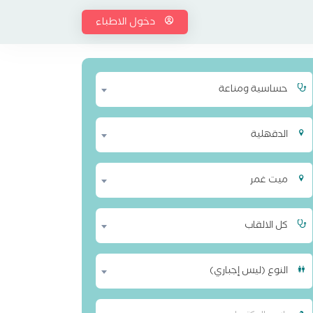
دخول الاطباء
حساسية ومناعة
الدقهلية
ميت غمر
كل الالقاب
النوع (ليس إجباري)