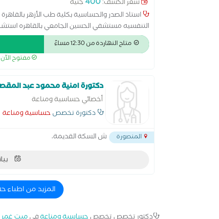
400
سعر الكشف:
جنيه
استاذ الصدر والحساسية بكلية طب الأزهر بالقاهرة د
التنفسيه مستشفي الحسين الجامعي بالقاهره استشا
الرياض السعودية من 017
متاح النهاردة من 12:30 مساءً
والمناعة الاكلينيكيه
مفتوح الآن
دكتورة امنية محمود عبد المقص
أخصائي حساسية ومناعة
دكتورة تخصص
حساسية ومناعة
ش السكة القديمة،
المنصورة
بيان
المزيد من اطباء 
دكتور تخصص تخصص
حساسية ومناعة
في
ميت غمر