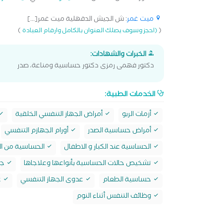
ميت غمر
: ش الجيش الدقهلية ميت غمر[...]
)
(
(احجز وسوف يصلك العنوان بالكامل وارقام العيادة
الخبرات والشهادات:
دكتور فهمى رمزى دكتور حساسية ومناعة، صدر
الخدمات الطبية:
أزمات الربو
أمراض الجهاز التنفسي الخلقية
أمراض حساسية الصدر
أورام الجهازم التنفسي
الحساسية عند الكبار و الاطفال
الحساسية من ال
تشخيص حالات الحساسية بأنواعها وعلاجاها
جل
حساسية الطعام
عدوى الجهاز التنفسي
ع
وظائف التنفس أثناء النوم