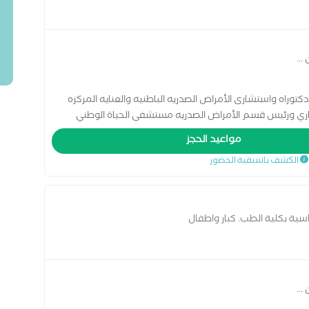
ن
...
كتوراه واستشارى الأمراض الصدريه الباطنيه والعنايه المركزه
ري ورئيس قسم الأمراض الصدريه مستشفى الحياة الوطني
2 حتي 2021 عضو الجمعيه الأوربية لأمراض الصدر. عضو الأكاديمية الأوروبية للحساسيه
مواعيد الحجز
الكشف باسبقية الحضور
سية بكلية الطب. كبار واطفال
ن
...