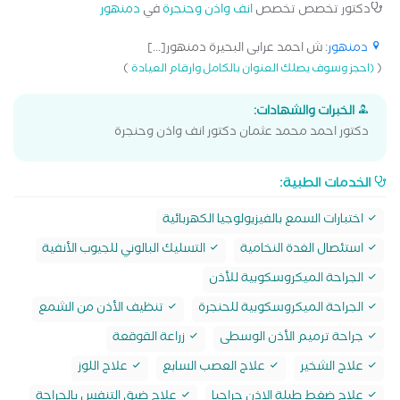
دكتور تخصص تخصص
انف واذن وحنجرة
في
دمنهور
دمنهور
: ش احمد عرابى البحيرة دمنهور[...]
)
(
(احجز وسوف يصلك العنوان بالكامل وارقام العيادة
الخبرات والشهادات:
دكتور احمد محمد عثمان دكتور انف واذن وحنجرة
الخدمات الطبية:
اختبارات السمع بالفيزيولوجيا الكهربائية
استئصال الغدة النخامية
التسليك البالوني للجيوب الأنفية
الجراحة الميكروسكوبية للأذن
الجراحة الميكروسكوبية للحنجرة
تنظيف الأذن من الشمع
جراحة ترميم الأذن الوسطى
زراعة القوقعة
علاج الشخير
علاج العصب السابع
علاج اللوز
علاج ضغط طبلة الاذن جراحيا
علاج ضيق التنفس بالجراحة