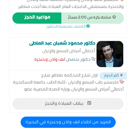
ماجستير الأنف والاذن والحنجرة أخصائيه الانف والاذن
والحنجرة بمستشفي الدلنجات العام العياده بها أحدث مناظير
الانف والأذن والحنجرة المرنه العيادة بها أحدث جهاز رسم سمع
مواعيد الحجز
متاحة بكرة من 2:00 مساءً
بالكمبيوتر العيادة بها جهاز ضغط الاذن
الكشف باسبقية الحضور
دكتور محمود شعبان عبد العاطى
أخصائي أمراض السمع والإتزان
دكتور تخصص
انف واذن وحنجرة
اول شارع المحكمة تقاطع شارع
كفر الدوار
ماجستير طب السمع والاتزان -كلية الطب جامعة الاسكندرية
أخصائي أمراض السمع والإتزان بوزارة الصحة المصرية عضو
الجمعية المصرية لطب السمع والاتزان سعر الكشف لا يشمل
إختبار السمع
بيانات العيادة والحجز
المزيد من اطباء انف واذن وحنجرة في البحيرة