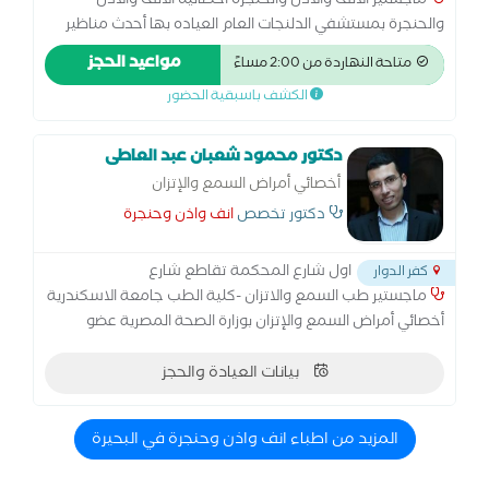
ماجستير الأنف والاذن والحنجرة أخصائيه الانف والاذن
والحنجرة بمستشفي الدلنجات العام العياده بها أحدث مناظير
الانف والأذن والحنجرة المرنه العيادة بها أحدث جهاز رسم سمع
مواعيد الحجز
متاحة النهاردة من 2:00 مساءً
بالكمبيوتر العيادة بها جهاز ضغط الاذن
الكشف باسبقية الحضور
دكتور محمود شعبان عبد العاطى
أخصائي أمراض السمع والإتزان
دكتور تخصص
انف واذن وحنجرة
اول شارع المحكمة تقاطع شارع
كفر الدوار
ماجستير طب السمع والاتزان -كلية الطب جامعة الاسكندرية
أخصائي أمراض السمع والإتزان بوزارة الصحة المصرية عضو
الجمعية المصرية لطب السمع والاتزان سعر الكشف لا يشمل
إختبار السمع
بيانات العيادة والحجز
المزيد من اطباء انف واذن وحنجرة في البحيرة