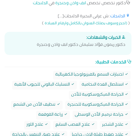
دكتور تخصص تخصص
انف واذن وحنجرة
في
الدلنجات
الدلنجات
: ش عرابى البحيرة الدلنجات[...]
)
(
(احجز وسوف يصلك العنوان بالكامل وارقام العيادة
الخبرات والشهادات:
دكتور ريمون فؤاد سليمان دكتور انف واذن وحنجرة
الخدمات الطبية:
اختبارات السمع بالفيزيولوجيا الكهربائية
استئصال الغدة النخامية
التسليك البالوني للجيوب الأنفية
الجراحة الميكروسكوبية للأذن
الجراحة الميكروسكوبية للحنجرة
تنظيف الأذن من الشمع
جراحة ترميم الأذن الوسطى
زراعة القوقعة
علاج الشخير
علاج العصب السابع
علاج اللوز
علاج ضغط طبلة الاذن جراحيا
علاج ضيق التنفس بالجراحة