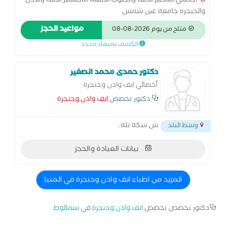
اخصائي مناظير الأنف والجيوب الانفيه ماجستير الأنف والاذن
والحنجره جامعه عين شمس
مواعيد الحجز
متاح من يوم 2026-08-08
الكشف بميعاد محدد
دكتور حمدى محمد الصغير
أخصائي انف واذن وحنجرة
دكتور تخصص
انف واذن وحنجرة
ش سكة تله،
وسط البلد
بيانات العيادة والحجز
المزيد من اطباء انف واذن وحنجرة في المنيا
دكتور تخصص تخصص
انف واذن وحنجرة
في
سمالوط