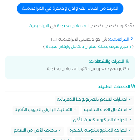
السابع علاج اللوز علاج ضغط طبلة الاذن جراحيا علاج ضيق
التنفس بالجراحة عملية التصاق اللسان عملية الجيوب الأنفية
المزيد من اطباء انف واذن وحنجرة في الابراهيمية
عملية الجيوب الأنفية بالمنظار عملية الغدة الدرقية عملية
الغدة اللعابية عملية اللوز عملية تحسين الصوت عملية ترقيع
دكتور تخصص تخصص
انف واذن وحنجرة
في
الابراهيمية
طبلة الأذن عملية عظمة ركاب الأذن
الابراهيمية
: ش جواد حسنى الابراهيمية [...]
)
(
(احجز وسوف يصلك العنوان بالكامل وارقام العيادة
الخبرات والشهادات:
دكتور سعيد محروس دكتور انف واذن وحنجرة
الخدمات الطبية:
اختبارات السمع بالفيزيولوجيا الكهربائية
استئصال الغدة النخامية
التسليك البالوني للجيوب الأنفية
الجراحة الميكروسكوبية للأذن
الجراحة الميكروسكوبية للحنجرة
تنظيف الأذن من الشمع