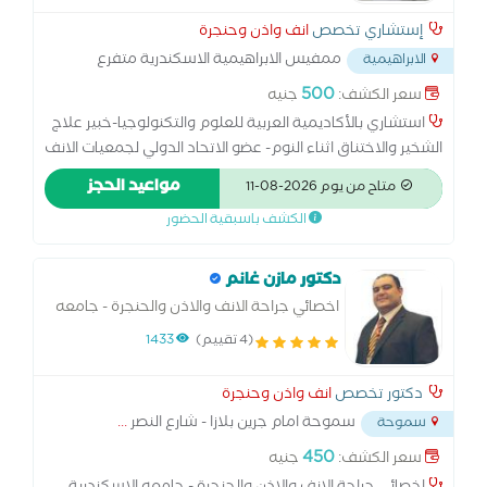
إستشاري تخصص
انف واذن وحنجرة
ممفيس الابراهيمية الاسكندرية متفرع
الابراهيمية
من اللاجيتيه
...
500
سعر الكشف:
جنيه
استشاري بالأكاديمية العربية للعلوم والتكنولوجيا-خبير علاج
الشخير والاختناق اثناء النوم- عضو الاتحاد الدولي لجمعيات الانف
والاذن والحنجرة- عضو جمعية جراحين الشخير المصرية- عضو
مواعيد الحجز
متاح من يوم 2026-08-11
الجمعية المصرية لجراحة الانف والاذن والحنجرة
الكشف باسبقية الحضور
دكتور مازن غانم
اخصائي جراحة الانف والاذن والحنجرة - جامعه
الاسكندرية
(4 تقييم)
1433
دكتور تخصص
انف واذن وحنجرة
سموحة امام جرين بلازا - شارع النصر
...
سموحة
450
سعر الكشف:
جنيه