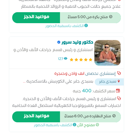
اخصائي جراحة الانف والاذن والحنجرة - جامعه الاسكندرية
علاج جميع حالات الجيوب الانفية و الزوائد اللحمية بالمنظار
الجراحي - حالات التشخير المزمن و صعوبة التنفس اثناء النوم
مواعيد الحجز
متاح بكرة من 5:00 مساءً
ومنظار الانف والاذن
الكشف باسبقية الحضور
دكتور وليد سرور
استشارى و رئيس قسم جراحات الأنف والأذن و
الحنجرة.
127
إستشاري تخصص
انف واذن وحنجرة
بسيدي جابر علي الكورنيش بالاسكندرية
...
سيدي جابر
400
سعر الكشف:
جنيه
استشارى و رئيس قسم جراحات الأنف والأذن و الحنجرة.
اختبارات السمع بالفيزيولوجيا الكهربائية استئصال الغدة النخامية
التسليك البالوني للجيوب الأنفية الجراحة الميكروسكوبية للأذن
مواعيد الحجز
متاح النهاردة من 6:00 مساءً
الجراحة الميكروسكوبية للحنجرة تنظيف الأذن من الشمع جراحة
مفتوح الآن
الكشف باسبقية الحضور
ترميم الأذن الوسطى زراعة القوقعة علاج الشخير علاج العصب