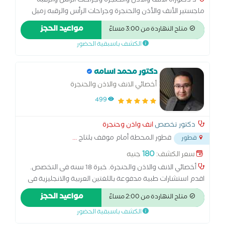
د دكتوراه الأنف والأذن والحنجرة وجراحات الرأس والرقبه
ماجستير الأنف والأذن والحنجرة وجراحات الرأس والرقبه زميل
جامعه ميتشجان الأمريكيه عضو الجمعية المصرية للأنف والأذن
مواعيد الحجز
متاح النهاردة من 3:00 مساءً
والحنجرة عضو الاكاديميه الطبيه العسكريه
الكشف باسبقية الحضور
دكتور محمد اسامه
أخصائي الانف والاذن والحنجرة
499
دكتور تخصص
انف واذن وحنجرة
قطور المحطة أمام موقف بلتاج
...
قطور
180
سعر الكشف:
جنيه
أخصائي الانف والاذن والحنجرة. خبرة 18 سنه فى التخصص.
اقدم استشارات طبية مدفوعة باللغتين العربية والانجليزية فى
العديد من المنصات الطبية منذ 2018 An otolaryngolog doctor, I
مواعيد الحجز
متاح النهاردة من 2:00 مساءً
provide paid medical answers for patients in many online medical
الكشف باسبقية الحضور
platforms since 2018