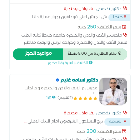
دكتور تخصص
انف واذن وحنجرة
ش الجيش اعلى فودافون بجوار عمارة دلتا
طنطا
سيتى مول
...
250
سعر الكشف:
جنيه
ماجستير الأنف والاذن والحنجرة جامعه طنطا كليه الطب
قسم الأنف والاذن والحنجره وجراحة الراس والرقبه مناظير
الجيوب الأنفية جراحات الأذن الميكرسكوبيه مناظير الحنجرة
مواعيد الحجز
متاح النهاردة من 5:00 مساءً
واستئصال لحميات بالاحبال الصوتيه جراحات الغده الدرقية
الكشف باسبقية الحضور
دكتور اسامه غنيم
مدرس م الانف والاذن والحنجره وجراحات
الرأس والرقبه
(1 تقييم)
181
دكتور تخصص
انف واذن وحنجرة
برج النساجون الشرقيون امام البنك الاهلي
...
السنطة
200
سعر الكشف:
جنيه