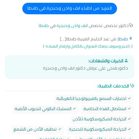
المزيد من اطباء انف واذن وحنجرة في طنطا
دكتور تخصص تخصص
انف واذن وحنجرة
في
طنطا
طنطا
: ش عبد الحليم الغربية طنطا[...]
)
(
(احجز وسوف يصلك العنوان بالكامل وارقام العيادة
الخبرات والشهادات:
دكتور فتحى على عرفان دكتور انف واذن وحنجرة
الخدمات الطبية:
اختبارات السمع بالفيزيولوجيا الكهربائية
استئصال الغدة النخامية
التسليك البالوني للجيوب الأنفية
الجراحة الميكروسكوبية للأذن
الجراحة الميكروسكوبية للحنجرة
تنظيف الأذن من الشمع