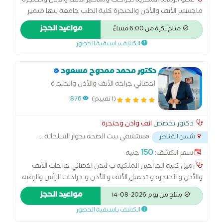
عضو الزمالة المصرية لجراحات ومناظير الأنف والأذن والحنجرة
ماجستير الأنف والأذن والحنجرة كلية الطب جامعة بنها متميز
في اجراء جراحات الأذن الميكروسكوبية.. وعمليات استئصال
مواعيد الحجز
متاح بكرة من 6:00 مساءً
اللوزتين واللحمية بجهاز الكي الحراري وجهاز الكوبليشن وعمليات
الكشف باسبقية الحضور
تركيب أنابيب التهوية وعمليات الحنجرة الميكرسكوبية وعمليات
استعدال الحاجز الأنفي وغضاريف الأنف السفلية وعمليات
مناظير الجيوب الأنفية
دكتور محمد ممدوح مسعود
اخصائي جراحه الأنف والأذن والحنجرة
(1 تقييم)
876
دكتور تخصص
انف واذن وحنجرة
مستشفي بيت الصحه بجوار السلخانة
...
شبين القناطر
150
سعر الكشف:
جنيه
زميل كليه الجراحين الملكيه ب لندن اخصائي جراحات الأنف
والأذن و الحنجره و تجميل الأنف و الأذن و جراحات الرأس والرقبه
مواعيد الحجز
متاح من يوم 2026-08-14
الكشف باسبقية الحضور