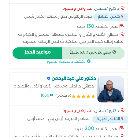
دكتور تخصص
انف واذن وحنجرة
قريه الزهويين بجوار مصنع الكمار شبين
شبين القناطر
القناطر
...
130
سعر الكشف:
جنيه
اخصائي الأنف و الأذن و الحنجره بمعهد السمع و الكلام ب
امبابه زماله كليه الجراحين الملكيه ب لندن الزماله المصريه
لجراحات الأنف و الأذن و الرأس و الرقبه
مواعيد الحجز
متاح بكرة من 5:00 مساءً
الكشف باسبقية الحضور
دكتور علي عبد الرحمن
اخصائي جراحات ومناظير الأنف والأذن والحنجرة
معهد السمع والكلام ومستشفي شبرا العام
(5 تقييم)
1666
دكتور تخصص
انف واذن وحنجرة
القناطر الخيرية- أرض بني - خلف أرض
القناطر الخيرية
المرح
...
200
سعر الكشف:
جنيه