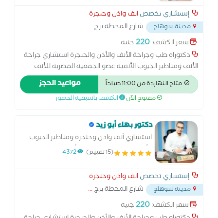
إستشاري تخصص
انف واذن وحنجرة
شارع المحطة برج
...
مدينة سوهاج
220
سعر الكشف:
جنيه
دكتوراه طب وجراحة الأنف والأذن والحنجرة استشاري جراحة
الأنف ومناظير الجيوب الأنفية عضو الجمعية المصرية للأنف
والأذن والحنجرة مدرس بكلية طب الأزهر - القاهرة خبرة 15 عام
مواعيد الحجز
متاح النهاردة من 11:00 صباحاً
فى أمراض وعمليات الأنف والأذن والحنجرة داخل وخارج مصر
مفتوح الآن
الكشف باسبقية الحضور
دكتور بهاء أبو زيد
استشاري أنف واذن وحنجرة ومناظير الجيوب
الأنفية مدرس بكلية طب الأزهر القاهرة
(15 تقييم)
4372
إستشاري تخصص
انف واذن وحنجرة
شارع المحطة برج
...
مدينة سوهاج
220
سعر الكشف:
جنيه