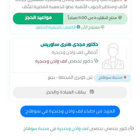
دكتوراه طب وجراحة الأنف والأذن والحنجرة استشاري جراحة
الأنف ومناظير الجيوب الأنفية عضو الجمعية المصرية للأنف
والأذن والحنجرة مدرس بكلية طب الأزهر - القاهرة خبرة 15 عام
مواعيد الحجز
متاح النهاردة من 11:00 صباحاً
فى أمراض وعمليات الأنف والأذن والحنجرة داخل وخارج مصر
مفتوح الآن
الكشف باسبقية الحضور
دكتور مجدى هنرى ساوريس
أخصائي انف واذن وحنجرة
دكتور تخصص
انف واذن وحنجرة
ش كوبرى المحطة - نجع
مدينة سوهاج
بيانات العيادة والحجز
المزيد من اطباء انف واذن وحنجرة في سوهاج
دكتور تخصص تخصص
انف واذن وحنجرة
في
مدينة سوهاج