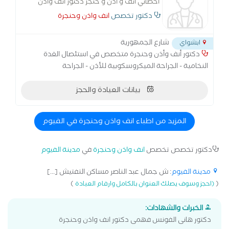
اخصائي أنف و أذن و حنجر دكتور أنف وأذن
وحنجرة متخصص في استئصال الغدة النخامية
دكتور تخصص
انف واذن وحنجرة
- الجراحة الميكروسكوبية للأذن - الجراحة
الميكروسكوبية للحنجرة
شارع الجمهورية
ابشواي
دكتور أنف وأذن وحنجرة متخصص في استئصال الغدة
النخامية - الجراحة الميكروسكوبية للأذن - الجراحة
الميكروسكوبية للحنجرة - جراحة ترميم الأذن الوسطي - علاج
بيانات العيادة والحجز
اللوز - علاج ضغط طبلة الاذن بالجراحة - علاج ضيق التنفس
بالجراحة - عملية الغدة اللعابية - عملية ترقيع طبلة الأذن -
عملية عظمة ركاب الأذن - تنظيف الأذن من الشمع
المزيد من اطباء انف واذن وحنجرة في الفيوم
دكتور تخصص تخصص
انف واذن وحنجرة
في
مدينة الفيوم
مدينة الفيوم
: ش جمال عبد الناصر مساكن التفتيش [...]
)
(
(احجز وسوف يصلك العنوان بالكامل وارقام العيادة
الخبرات والشهادات:
دكتور هانى الفونس فهمى دكتور انف واذن وحنجرة