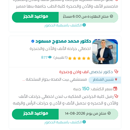
عضو الزمالة المصرية لجراحات ومناظير الأنف والأذن والحنجرة
ماجستير الأنف والأذن والحنجرة كلية الطب جامعة بنها متميز
في اجراء جراحات الأذن الميكروسكوبية.. وعمليات استئصال
مواعيد الحجز
متاح النهاردة من 6:00 مساءً
اللوزتين واللحمية بجهاز الكي الحراري وجهاز الكوبليشن وعمليات
الكشف باسبقية الحضور
تركيب أنابيب التهوية وعمليات الحنجرة الميكرسكوبية وعمليات
استعدال الحاجز الأنفي وغضاريف الأنف السفلية وعمليات
مناظير الجيوب الأنفية
دكتور محمد ممدوح مسعود
اخصائي جراحه الأنف والأذن والحنجرة
(1 تقييم)
877
دكتور تخصص
انف واذن وحنجرة
مستشفي بيت الصحه بجوار السلخانة
...
شبين القناطر
150
سعر الكشف:
جنيه
زميل كليه الجراحين الملكيه ب لندن اخصائي جراحات الأنف
والأذن و الحنجره و تجميل الأنف و الأذن و جراحات الرأس والرقبه
مواعيد الحجز
متاح من يوم 2026-08-14
الكشف باسبقية الحضور