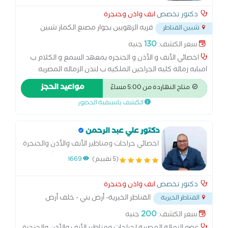
دكتور تخصص
انف واذن وحنجرة
قريه الزهويين بجوار مصنع الكمار شبين
شبين القناطر
القناطر
...
130
سعر الكشف:
جنيه
اخصائي الأنف و الأذن و الحنجره بمعهد السمع و الكلام ب
امبابه زماله كليه الجراحين الملكيه ب لندن الزماله المصريه
لجراحات الأنف و الأذن و الرأس و الرقبه
مواعيد الحجز
متاح النهاردة من 5:00 مساءً
الكشف باسبقية الحضور
دكتور علي عبد الرحمن
اخصائي جراحات ومناظير الأنف والأذن والحنجرة
معهد السمع والكلام ومستشفي شبرا العام
(5 تقييم)
1669
دكتور تخصص
انف واذن وحنجرة
القناطر الخيرية- أرض بني - خلف أرض
القناطر الخيرية
المرح
...
200
سعر الكشف:
جنيه