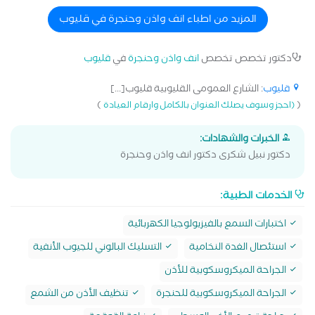
المزيد من اطباء انف واذن وحنجرة في قليوب
دكتور تخصص تخصص
انف واذن وحنجرة
في
قليوب
قليوب
: الشارع العمومى القليوبية قليوب[...]
)
(
(احجز وسوف يصلك العنوان بالكامل وارقام العيادة
الخبرات والشهادات:
دكتور نبيل شكرى دكتور انف واذن وحنجرة
الخدمات الطبية:
اختبارات السمع بالفيزيولوجيا الكهربائية
استئصال الغدة النخامية
التسليك البالوني للجيوب الأنفية
الجراحة الميكروسكوبية للأذن
الجراحة الميكروسكوبية للحنجرة
تنظيف الأذن من الشمع