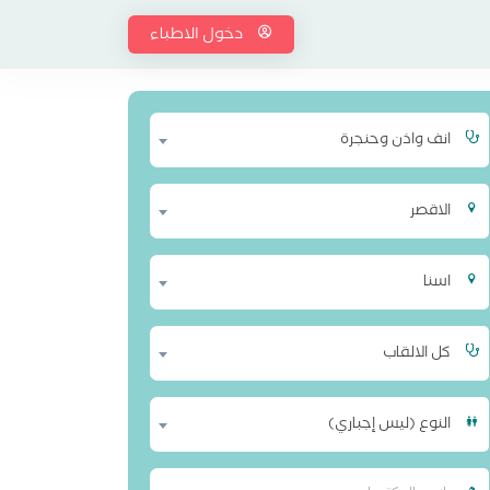
دخول الاطباء
انف واذن وحنجرة
الاقصر
اسنا
كل الالقاب
النوع (ليس إجباري)