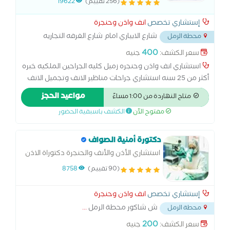
(256 تقييم)
19622
الاذن الميكروسكوبيه
إستشاري تخصص
انف واذن وحنجرة
شارع الابياري امام شارع الغرفه التجاريه
محطة الرمل
برج
...
400
سعر الكشف:
جنيه
استشاري انف واذن وحنجره زميل كليه الجراحين الملكيه خبره
أكثر من 25 سنه استشاري جراحات مناظير الانف وتجميل الانف
مناظير وعمليات ترقيع واصلاح الاذن الوسطي خبير علاج الدوران
مواعيد الحجز
متاح النهاردة من 1:00 مساءً
وطنين الاذن استشاري مناظير الحنجرة وازاله لحميات واورام
مفتوح الآن
الكشف باسبقية الحضور
الحنجره بالمنظار وعلاج بحه الصوت استشاري علاج اضطراب
النوم والشخير
دكتورة أمنية الصواف
استشاري الأذن والأنف والحنجرة دكتوراة الاذن
والانف والحنجرة
(90 تقييم)
8758
إستشاري تخصص
انف واذن وحنجرة
ش شاكور محطة الرمل
...
محطة الرمل
200
سعر الكشف:
جنيه