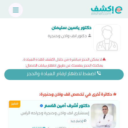
دكتور ياسين سليمان
دكتور انف واذن وحنجرة
لا يمكن الحجز مباشرة من خلال اكشف لهذه العيادة،
يمكنك الحجز بنفسك عن طريق اظهار بيانات الاتصال:
اضغط لاظهار ارقام العيادة والحجز
دكاترة أخرى في تخصص انف واذن وحنجرة:
مميز
دكتور أشرف أمين قاسم
إستشاري انف واذن وحنجرة وجراحه الراس
والرقبه ومناظير الانف والجيوب الانفيه
إختيار جيد
استشاري جراحات الحنجره استشاري جراحات