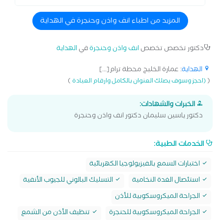
المزيد من اطباء انف واذن وحنجرة في الهداية
دكتور تخصص تخصص
انف واذن وحنجرة
في
الهداية
الهداية
: عمارة الخليج محطة ترام[...]
)
(
(احجز وسوف يصلك العنوان بالكامل وارقام العيادة
الخبرات والشهادات:
دكتور ياسين سليمان دكتور انف واذن وحنجرة
الخدمات الطبية:
اختبارات السمع بالفيزيولوجيا الكهربائية
استئصال الغدة النخامية
التسليك البالوني للجيوب الأنفية
الجراحة الميكروسكوبية للأذن
الجراحة الميكروسكوبية للحنجرة
تنظيف الأذن من الشمع