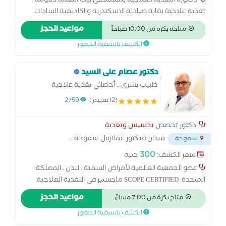
دكتورة التغذية العلاجية بمستشفى بيت النعمة دبلومة
تغذية علاجية نقابة صيادلة الاسكندرية و اكاديمية السادات
علاج السمنة و النحافة و تغذية مرضى السكر و القلب و الضغط
مواعيد الحجز
متاحة بكرة من 10:00 صباحاً
و الغدة الدرقية و التوحد و متابعة الرضاعة الطبيعية و الرياضيين
الكشف باسبقية الحضور
و ما بعد جراحات السمنة
دكتور عصام على السيد
طبيب بشرى .. أخصائي تغذية علاجية
(12 تقييم)
2759
دكتور تخصص
تخسيس وتغذية
ميدان فيكتور عمانويل سموحة
...
سموحة
300
سعر الكشف:
جنيه
عضو الجمعية العالمية لأمراض السمنة ، لندن ، المملكة
المتحدة. SCOPE CERTIFIED ماجستير فى التغذية العلاجية
والطب الرياضى ،اوريجن الولايات المتحدة الامريكية بكالريوس
مواعيد الحجز
متاح بكرة من 7:00 مساءً
الطب والجراحة كلية الطب جامعة الاسكندرية
الكشف باسبقية الحضور