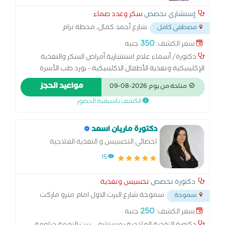
إستشاري تخصص
سكر وغدد صماء
شارع أحمد كمال، محطة ترام
مصطفى كامل
مصطفى كامل، مقابل بنك مصر فرع رشدي
...
350
سعر الكشف:
جنيه
دكتورة/ أسماء علام استشارية أمراض السكر والتغذية
الإكلينيكية وتغذية الأطفال الاكلينيكية - بورد طب الأسرة
وعضو الكلية الملكية للأطباء - انجلترا - دبلوم أمراض السكر -
مواعيد الحجز
متاحة من يوم 2026-08-09
جامعة كارديف - المملكة المتحدة - دبلوم أمراض السكر -
الكشف باسبقية الحضور
المعهد القومي للسكر والغدد الصماء - دبلوم التغذية العلاجية
- اكاديمية الأميرة فاطمة للتعليم الطبي - دبلوم تغذية الأطفال
الإكلينيكية - الهيئة العامة للمستشفيات والمعاهد التعليمية
دكتورة ماريان اسعد
المتخصصة -عضو الجمعية المصرية لأمراض السكر والغدد
اخصائي التخسيس و التغذية العلاجية
الصماء - عضو رابطة أطباء التغذية العلاجية بالأسكندرية - عضو
15
الجمعية العربية للتغذية العلاجية والطب التكميلي
دكتورة تخصص
تخسيس وتغذية
سموحة شارع البرت الاول امام مترو ماركت
سموحة
...
250
سعر الكشف:
جنيه