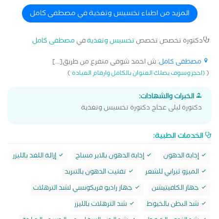
المزيد من اطباء تخسيس وتغذية في مصطفى كامل
دكتورة تخصص تخصص
تخسيس وتغذية
في
مصطفى كامل
مصطفى كامل
: ش احمد شوقى متفرع من طريق[...]
)
(
(احجز وسوف يصلك العنوان بالكامل وارقام العيادة
الخبرات والشهادات:
دكتورة ليلى عجاج دكتورة تخسيس وتغذية
الخدمات الطبية:
إذابة الدهون
إذابة الدهون بالاير مساج
إزالة اللغد بالليزر
الميزو ثيرابي للشعر
تفتيت الدهون بالتبريد
جهاز الكافيتيشن
جهاز راديو فريكونسي لشد الترهلات
شد البطن بالخيوط
شد الترهلات بالليزر