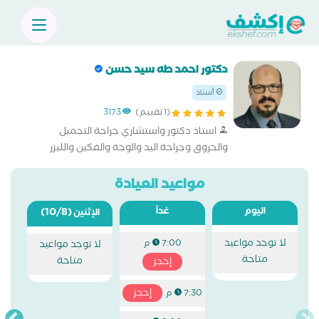
دكتور احمد طه سيد حسن
أستاذ
(1 تقييم)
3173
استاذ دكتور واستشاري جراحة التجميل
والحروق وجراحة اليد والوجة والفكين والليزر
ونحت القوام
مواعيد العيادة
اليوم
غداً
(10/8)
الإثنين
لا توجد مواعيد
7:00 م
لا توجد مواعيد
متاحة
متاحة
إحجز
إحجز
7:30 م