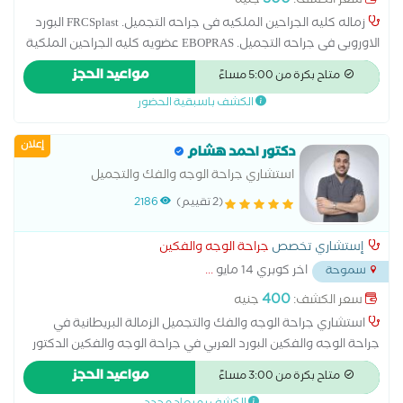
300
سعر الكشف:
جنيه
زماله كليه الجراحين الملكيه فى جراحه التجميل. FRCSplast البورد
الاوروبى فى جراحه التجميل. EBOPRAS عضويه كليه الجراحين الملكية
فى ايرلندا. MRCSI ماجستير الجراحه جامعه الاسكندريه. خبره فى
مواعيد الحجز
متاح بكرة من 5:00 مساءً
انجلترا وايرلندا والخليج 20 عاما.
الكشف باسبقية الحضور
إعلان
دكتور احمد هشام
استشاري جراحة الوجه والفك والتجميل
(2 تقييم)
2186
إستشاري تخصص
جراحة الوجه والفكين
اخر كوبري 14 مايو
...
سموحة
400
سعر الكشف:
جنيه
استشاري جراحة الوجه والفك والتجميل الزمالة البريطانية في
جراحة الوجه والفكين البورد العربي في جراحة الوجه والفكين الدكتور
أحمد هشام هو استشاري جراحة الوجه والفك والتجميل، يعد الدكتور
مواعيد الحجز
متاح بكرة من 3:00 مساءً
أحمد هشام من المتخصصين في جراحة الوجه والفكين والتجميل،