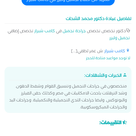
المزيد من اطباء تجميل وليزر في كامب شيزار
تفاصيل عيادة دكتور محمد الشحات
دكتور تخصص تخصص
جراحة تجميل
في
كامب شيزار
تخصص إضافي
تجميل وليزر
كامب شيزار
: ش عمر لطفي[...]
لا توجد مواعيد متاحة للحجز
الخبرات والشهادات:
متخصصون في جراحات التجميل وتنسيق القوام وشفط الدهون.
وشد الترهلات باحدث الامكانيات في مصر وكذلك حقن الفيلرز
والبوتوكس. وايضا جراحات الثدي التجميلية والتكميلية. وجراحات اليد
والجراحات الميكروسكوبية.
التقييمات: