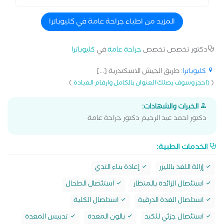
المزيد من اطباء جراحة عامة في كليوباترا
دكتور تخصص تخصص
جراحة عامة
في
كليوباترا
كليوباترا
: طريق الجيش الاسكندرية [...]
)
(
(احجز وسوف يصلك العنوان بالكامل وارقام العيادة
الخبرات والشهادات:
دكتور احمد عبد الرحيم دكتور جراحة عامة
الخدمات الطبية:
إزالة اللغد بالليزر
إعادة بناء الثدي
استئصال الزائدة بالمنظار
استئصال الطحال
استئصال الغدة الدرقية
استئصال الكلية
استئصال جزئي للكبد
بالون المعدة
تدبيس المعدة