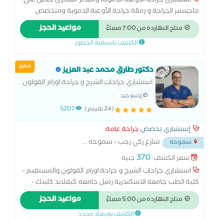
استشارى جراحة الاوعية الدموية والقدم السكرى حاصل على
بدون جراحة علاج الكيس الدهني علاج الهالات السوداء بالفيلر
ماجستير الجراحة و زمالة جراحة الأوعية الدموية ومتخصص
علاج تجاعيد اليديين بالليزر علاج تجاعيد تحت العين بالليزر عملية
بعلاج حالات القدم السكرى وقصور الدورة الدموية بالبالون
مواعيد الحجز
استئصال الرحم بالمنظار عملية الغدة الدرقية عملية الفتاق
متاح النهاردة من 7:00 مساءً
والقسطرة والدعامات علاج دوالى الساقين وحقن قرح الوريدية
عملية اللوز عملية المرارة بالمنظار عملية الناسور عملية تحويل
الكشف باسبقية الحضور
حالات الفشل الكلوى وعمليات الشنط والقساطر .
مسار المعدة عملية تكبير الثدي عملية دوالي الخصية عملية
شد البطن عملية شد الثدي عملية شد الجبهة عملية شد
مميز
دكتور طارق محمد عبد العزيز
الجفون عملية شد الذراعين عملية شد الرقبة عملية شد الفخذ
استشاري جراحات الشرج و جراحة اورام القولون
عملية شد المؤخرة عملية شد الوجه عملية شد اليدين
والمستقيم - كلية الطب جامعه الاسكندرية
فراكشنال ليزر كولاجين للبشرة ميزوثيرابي للهالات السوداء
إختيار جيد
زميل جامعه كيفلاند كلينك - اوهايو - الولايات
(24 تقييم)
5207
المتحده الامريكية زميل جامعه بيلور -
إستشاري تخصص
جراحة عامة
شارع زكي رجب - سموحه
...
سموحة
370
سعر الكشف:
جنيه
استشاري جراحات الشرج و جراحة اورام القولون والمستقيم -
كلية الطب جامعه الاسكندرية زميل جامعه كيفلاند كلينك -
اوهايو - الولايات المتحده الامريكية زميل جامعه بيلور - تكساس
مواعيد الحجز
متاح النهاردة من 5:00 مساءً
- الولايات المتحده الامريكية عضو جمعية جراحة الشرج و
الكشف بميعاد محدد
القولون الامريكية