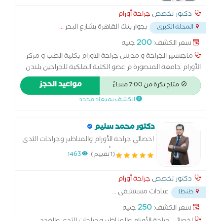
دكتور تخصص
جراحة أورام
بجوار بنك القاهرة بشارع البحر
...
المحلة الكبرى
200
سعر الكشف:
جنيه
ماجستير الجراحة و مدرس جراحة الاورام بكلية الطب و مركز
الأورام جامعة المنصورة م عضو الكلية الملكية للجراحين بلندن
عضو الجمعية الأوروبية للأورام النسائية (ESGO) د.دكتوراه
مواعيد الحجز
متاح بكرة من 7:00 مساءً
جراحات الأورام بكلية الطب جامعة المنصورة
الكشف بميعاد محدد
دكتور محمد سليم
اخصائي جراحة الأورام والمناظير وجراحات الثدى
والغدد بمعهد أورام طنطا
(1 تقييم)
1463
دكتور تخصص
جراحة أورام
عيادات مستشفى
...
طنطا
250
سعر الكشف:
جنيه