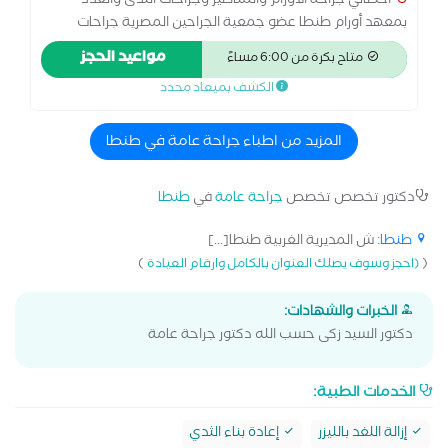
اخصائي جراحة الأورام والمناظير وجراحات الثدى والغدد
بمعهد أورام طنطا عضو جمعية الجراحين المصرية جراحات
تجميل الثدى وإعادة بناء الثدى استئصال أورام الجهاز الهضمى
مواعيد الحجز
متاح بكرة من 6:00 مساءً
وأورام الرحم والمبايض بالمنظار استئصال الزائدة والمرارة
الكشف بميعاد محدد
بالمنظار
المزيد من اطباء جراحة عامة في طنطا
دكتور تخصص تخصص
جراحة عامة
في
طنطا
طنطا
: ش المديرية الغربية طنطا[...]
)
(
(احجز وسوف يصلك العنوان بالكامل وارقام العيادة
الخبرات والشهادات:
دكتور السيد زكى حسب الله دكتور جراحة عامة
الخدمات الطبية:
إزالة اللغد بالليزر
إعادة بناء الثدي