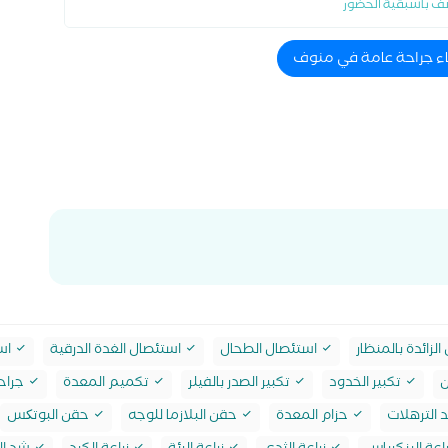
ف باسبقية الحضور
اء جراحة عامة في منوف
لزائدة بالمنظار
استئصال الطحال
استئصال الغدة الدرقية
است
ن
تكبير الخدود
تكبير الصدر بالفيلر
تكميم المعدة
جراحة
 الترهلات
حزام المعدة
حقن البلازما للوجه
حقن البوتکس