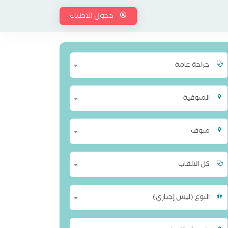
دخول الاطباء
جراحة عامة
المنوفية
منوف
كل الالقاب
النوع (ليس إجباري)