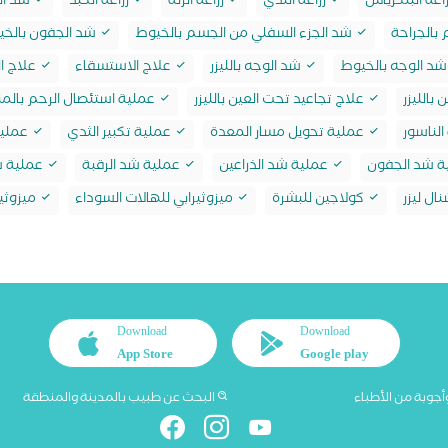
اعة البنكرياس
زراعة الثدي
زراعة الرئة
زراعة الكبد
شد ال
بالجراحة
شد الجزء السفلي من الجسم بالخيوط
شد الجفون بالخي
د الوجه بالخيوط
شد الوجه بالليزر
علاج الاستسقاء
علاج ال
 بالليزر
علاج تجاعيد تحت العين بالليزر
عملية استئصال الرحم بالمن
لناسور
عملية تحويل مسار المعدة
عملية تكبير الثدي
عملية
ة شد الجفون
عملية شد الذراعين
عملية شد الرقبة
عملية ش
ال ليزر
كولاجين للبشرة
ميزوثيرابي للهالات السوداء
ميزوثير
Download
Download
App Store
Google play
أجوبة من الأطباء
البحث عن طبيب بالمدينة والمنطقة