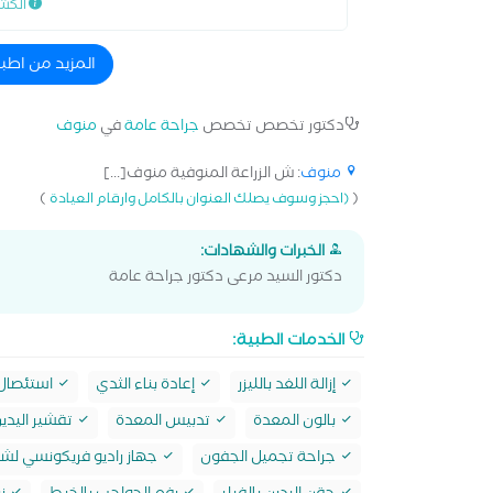
الكش
المزيد من اطب
دكتور تخصص تخصص
جراحة عامة
في
منوف
منوف
: ش الزراعة المنوفية منوف[...]
)
(
(احجز وسوف يصلك العنوان بالكامل وارقام العيادة
الخبرات والشهادات:
دكتور السيد مرعى دكتور جراحة عامة
الخدمات الطبية:
إزالة اللغد بالليزر
إعادة بناء الثدي
استئصال ا
بالون المعدة
تدبيس المعدة
تقشير اليدي
جراحة تجميل الجفون
جهاز راديو فريكونسي لشد