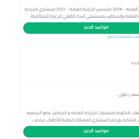
استشاري الجراحة العامة والمناظير دكتوراه الجراحة العامة – 2018 ماچستير الجراحة العامة – 2012 استشاري الجراحة
لعامة والمناظير بمستشفى البنك الأهلي للرعاية المتكاملة
لحوادث والجهاز الهضمي التخصصات: جراحات المناظير (استئصال المرارة –
مواعيد الحجز
الدرقية والجار درقية جراحات الغدد اللعابية جراحات أورام الجهاز
ف باسبقية الحضور
ح فتق الحجاب الحاجز جراحياً وبالمنظار جراحات الشرج
صي) جراحياً وبالليزر الكيس الدهني والظفر الغائر
اده
 سعد زغلول
...
ات الخلقيه استشارات الجراحه العامه و المناظير عضو الجمعيه
ن الملكيه بإنجلترا استشاري المسالك البولية الأطفال جراحات
ال جراحات التحكم بالبول و البراز
مواعيد الحجز