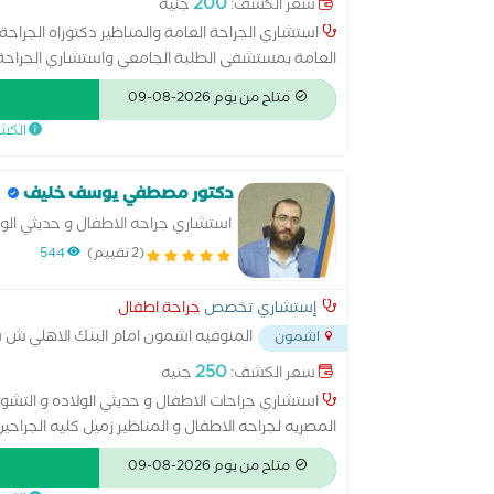
200
سعر الكشف:
جنيه
العامة بمستشفى الطلبة الجامعي واستشاري الجراحة ا
خبرة أكثر من 15 سنة في جراحات الطوارئ وا
متاح من يوم 2026-08-09
الزائدة – إصلاح الفتق بجميع أنواعه) جراحة أورام الغدة 
الكش
الهضمي والقولون والمستقيم جراحات أورام الثدي إصلا
والمستقيم (الشرخ – البواسير – الناسور الشرجي والعصع
دكتور مصطفي يوسف خليف
استشاري جراحه الاطفال و حديثي الول
(2 تقييم)
544
إستشاري تخصص
جراحة اطفال
المنوفيه اشمون امام البنك الاهلي ش
اشمون
250
سعر الكشف:
جنيه
استشاري جراحات الاطفال و حديثي الولاده و التشوه
المصريه لجراحه الاطفال و المناظير زميل كليه الجراحي
السمنة والنحافة جراحات الصدر و زيادة التعرق عند الاطف
متاح من يوم 2026-08-09