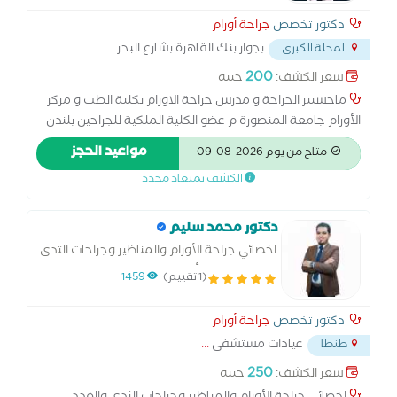
دكتور تخصص
جراحة أورام
بجوار بنك القاهرة بشارع البحر
...
المحلة الكبرى
200
سعر الكشف:
جنيه
ماجستير الجراحة و مدرس جراحة الاورام بكلية الطب و مركز
الأورام جامعة المنصورة م عضو الكلية الملكية للجراحين بلندن
عضو الجمعية الأوروبية للأورام النسائية (ESGO) د.دكتوراه
مواعيد الحجز
متاح من يوم 2026-08-09
جراحات الأورام بكلية الطب جامعة المنصورة
الكشف بميعاد محدد
دكتور محمد سليم
اخصائي جراحة الأورام والمناظير وجراحات الثدى
والغدد بمعهد أورام طنطا
(1 تقييم)
1459
دكتور تخصص
جراحة أورام
عيادات مستشفى
...
طنطا
250
سعر الكشف:
جنيه