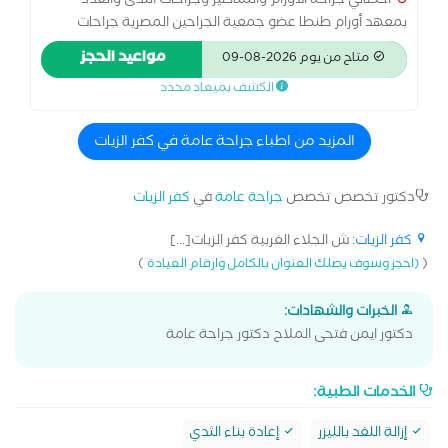
اخصائي جراحة الأورام والمناظير وجراحات الثدى والغدد
بمعهد أورام طنطا عضو جمعية الجراحين المصرية جراحات
تجميل الثدى وإعادة بناء الثدى استئصال أورام الجهاز الهضمى
مواعيد الحجز
متاح من يوم 2026-08-09
وأورام الرحم والمبايض بالمنظار استئصال الزائدة والمرارة
الكشف بميعاد محدد
بالمنظار
المزيد من اطباء جراحة عامة في كفر الزيات
دكتور تخصص تخصص
جراحة عامة
في
كفر الزيات
كفر الزيات
: ش الجلاء الغربية كفر الزيات[...]
)
(
(احجز وسوف يصلك العنوان بالكامل وارقام العيادة
الخبرات والشهادات:
دكتور ايمن فتحى الملاح دكتور جراحة عامة
الخدمات الطبية:
إزالة اللغد بالليزر
إعادة بناء الثدي