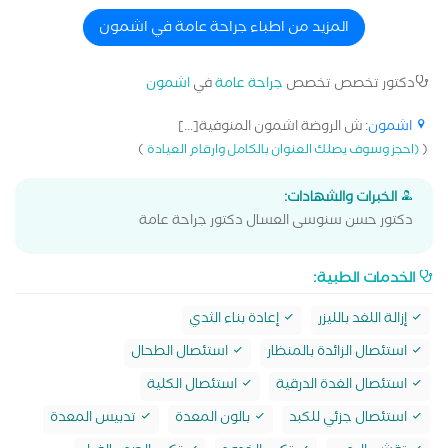
التخصصات: جراحات المناظير (استئصال المرارة – الزائدة – إصلاح
الفتق بجميع أنواعه) جراحة أورام الغدة الدرقية والجار درقية
المزيد من اطباء جراحة عامة في اشمون
جراحات الغدد اللعابية جراحات أورام الجهاز الهضمي والقولون
والمستقيم جراحات أورام الثدي إصلاح فتق الحجاب الحاجز جراحياً
دكتور تخصص تخصص
جراحة عامة
في
اشمون
وبالمنظار جراحات الشرج والمستقيم (الشرخ – البواسير –
الناسور الشرجي والعصعصي) جراحياً وبالليزر الكيس الدهني
اشمون
: ش الروضة اشمون المنوفية[...]
والظفر الغائر
)
(
(احجز وسوف يصلك العنوان بالكامل وارقام العيادة
الخبرات والشهادات:
دكتور حسن سنوسى العسال دكتور جراحة عامة
الخدمات الطبية:
إزالة اللغد بالليزر
إعادة بناء الثدي
استئصال الزائدة بالمنظار
استئصال الطحال
استئصال الغدة الدرقية
استئصال الكلية
استئصال جزئي للكبد
بالون المعدة
تدبيس المعدة