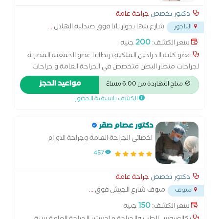
دكتور تخصص
جراحة عامة
شارع بنها بجوار باتا فوق صيدلية الهلال
...
الباجور
200
سعر الكشف:
جنيه
عضو كلية الجراحين الملكية بريطانيا عضو الجمعية المصرية
لجراحات منظار البطن متخصص في الجراحة العامة و جراحات
المناظير وأورام القولون و الثدي الجراحات التجميلية جراحات
مواعيد الحجز
متاح النهاردة من 6:00 مساءً
السمنة جراحات الشرج بالليزر القدم السكري
الكشف باسبقية الحضور
دكتور عصام صقر
اخصائى الجراحة العامة وجراحة الاورام
والمناظير
457
دكتور تخصص
جراحة عامة
منوف شارع الجيش فوق
...
منوف
150
سعر الكشف:
جنيه