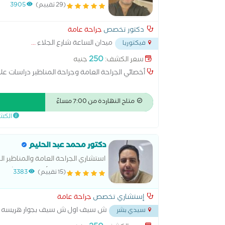
(29 تقييم)
3905
دكتور تخصص
جراحة عامة
ميدان الساعة شارع الجلاء
...
فيكتوريا
250
سعر الكشف:
جنيه
أخصائي الجراحة العامة وجراحة المناظير دراسات 
متاح النهاردة من 7:00 مساءً
الكش
دكتور محمد عبد الحليم
استشاري الجراحة العامة والمناظير الج
والمناظير و جراحه الأورام بمستشفى ا
(15 تقييم)
3383
إستشاري تخصص
جراحة عامة
ش سيف اول ش سيف بجوار هريسه 
سيدي بشر