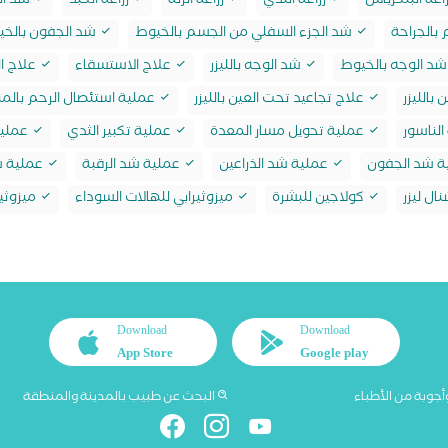
اعة البنكرياس
زراعة الثدي
زراعة الرئة
زراعة الكبد
شد ال
بالجراحة
شد الجزء السفلي من الجسم بالخيوط
شد الجفون بالخي
د الوجه بالخيوط
شد الوجه بالليزر
علاج الاستسقاء
علاج ال
 بالليزر
علاج تجاعيد تحت العين بالليزر
عملية استئصال الرحم بالمن
لناسور
عملية تحويل مسار المعدة
عملية تكبير الثدي
عملية
ة شد الجفون
عملية شد الذراعين
عملية شد الرقبة
عملية ش
ال ليزر
كولاجين للبشرة
ميزوثيرابي للهالات السوداء
ميزوثير
Download
Download
App Store
Google play
أجوبة من الأطباء
البحث عن طبيب بالمدينة والمنطقة