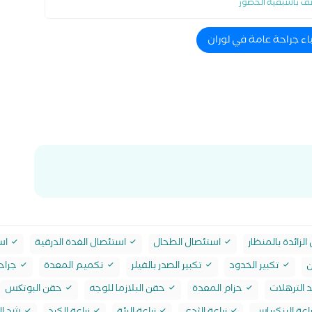
ف باسبقية الحضور
اء جراحة عامة في لوران
لزائدة بالمنظار
استئصال الطحال
استئصال الغدة الدرقية
است
ن
تكبير الخدود
تكبير الصدر بالفيلر
تكميم المعدة
جراحة
 الترهلات
حزام المعدة
حقن البلازما للوجه
حقن البوتکس