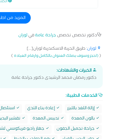
الكش
المزيد من اطب
دكتور تخصص تخصص
جراحة عامة
في
لوران
لوران
: طريق الحرية الاسكندرية لوران[...]
)
(
(احجز وسوف يصلك العنوان بالكامل وارقام العيادة
الخبرات والشهادات:
دكتور رمضان محمد الرشيدى دكتور جراحة عامة
الخدمات الطبية:
إزالة اللغد بالليزر
إعادة بناء الثدي
استئصال ا
بالون المعدة
تدبيس المعدة
تقشير اليدي
جراحة تجميل الجفون
جهاز راديو فريكونسي لشد