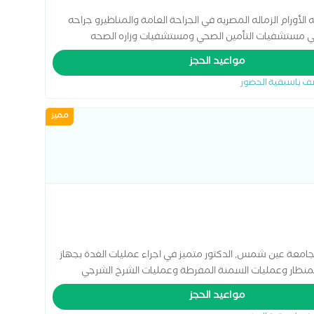
الأورام الزماله المصريه في الجراحة العامة والمناظيرو جراحه
10 سنوات خبره بالعمل في مستشفيات التأمين الصحي ومستشفيات وزاره الصحه
احه عامه و جراحه المناظير
مواعيد الحجز
ف باسبقية الحضور
مميز
ر جامعة عين شمس, الدكتور متميز في اجراء عمليات الغدة بجهاز
 بالمنظار وعمليات السمنة المفرطة وعمليات الشرخ الشرجي
مواعيد الحجز