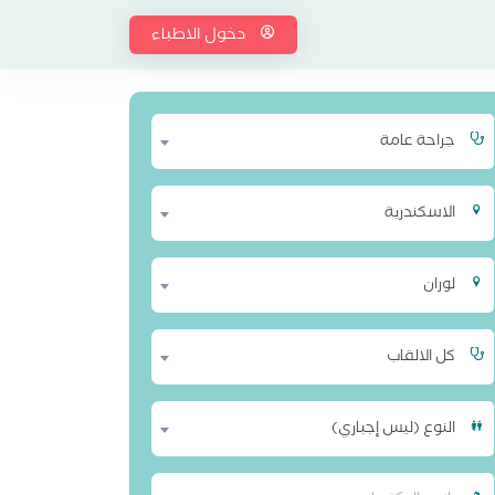
دخول الاطباء
جراحة عامة
الاسكندرية
لوران
كل الالقاب
النوع (ليس إجباري)