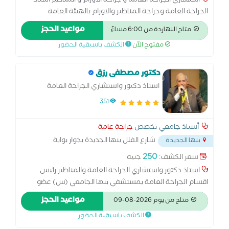
استشاري الجراحه العامه و جراحة الاورام و المناظير استاذ
الجراحة العامة وجراحة المناظير والاورام بالهيئة العامة
للمستشفيات والمعاهد التعليمية ماجستير الجراحة العامة
مواعيد الحجز
متاح النهاردة من 6:00 مساءً
وجراحة المناظير والاورام منذ2012 دكتوراه الجراحة العامة
مفتوح الآن
الكشف باسبقية الحضور
وجراحة المناظير والاورام منذ 2018 مدرب الجراحة العامة
بالزماله المصرية استئصال المراره بالمنظار استئصال الزايده
بالمنظار استئصال الرحم واكياس المبيض بالمنظار اصلاح فتق
دكتور مصطفى رزق
الحجاب الحاجز بالمنظار اصلاح الفتق الاربي بالمنظار عمليات
استاذ دكتور واستشاري الجراحة العامة
السمنه استئصال البواسير والشرخ والناصور بالليزر وجهاز
والمناظير
351
الليجاشور عمليات التثدي عمليات شد البطن جراحات الثدي
والغده الدرقيه استئصال اورام القولون
أستاذ جامعي تخصص
جراحة عامة
شارع الفلل بنها الجديدة بجوار بوابة
بنها الجديدة
المعهد الديني
...
250
سعر الكشف:
جنيه
استاذ دكتور واستشاري الجراحة العامة والمناظير رئيس
اقسام الجراحة العامة بمستشفي بنها الجامعي (س) عضو
مجلس ادارة جمعية الجراحين المصرية رئيس لجنة ترقية
مواعيد الحجز
متاح من يوم 2026-08-09
الاساتذة المساعدين بالمجلس الاعلى للجامعات دكتوراه الجراحة
الكشف باسبقية الحضور
العامة والجهاز الهضمي