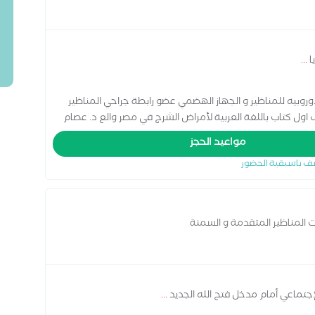
ا
...
بيه للمناظير و الجهاز الهضمي عضو رابطة جراحي المناظير
الشرج مؤلف اول كتاب باللغة العربية لأمراض الشرج في مصر والع د. عصام
مركز اينو كلينيك بواسير: خدماتنا 1- علاج البواسير الداخلية والخارجية بالمنظار والليزر 2- علاج الشرخ الشرجى بالليزر 3-
مواعيد الحجز
علاج الناسور الشرجى بالمنظار والليزر 4- علاج الناسور العصعصى بالليزر 5- علاج السقوط الشرجى في الأطفال د. عصام
ف باسبقية الحضور
مركز اينو كلينيك بواسير: لماذا تختار مركز إنوكيور كلينيك: 1- طاقم طبي مدرب على أعلي مستوى لراحة المرضى 2- خبرة
أكثر من ألف عملية للشرج تم إجرائها بواسطة د عصام حويرة 3- نسبة نجاح العمليات اكثر من 95 % 4- جميع طرق علاج
أمراض الشرج والمستقيم متو فرة ونختار لك أفضل طرق العلاج لدينا 5- نمتلك شركة أدوية خاصة لتصنيع كل مايلزم
لعلاج أمراض الشرج 6- نظام متكامل لتشخيص وعلاج ووقاية كل أمراض الشرج 7- قسم خاص لعلاج أمراض الشرج
ت المناظير المتقدمة و السمنة
ز 8- القضاء على أمراض الشرج نهائيا وضمان عدم تكرارها بعد إجراء العملية وذلك لإننا
إجتماعي أمام مدخل فتح الله الجديد
...