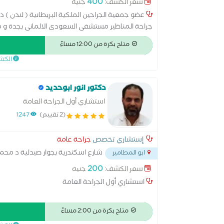
400
سعر الكشف:
جنيه
عضو جمعية الجراحين الملكية البريطانية ( لندن ) د
جراحة المناظير مستشفى السعودى الالمانى بجدة و 
(سابقا ) -جراحات السمنة المفرطة تكميم المعدة-تحو
متاح بكرة من 12:00 مساءً
تجميل السرة بالمنظار-اسئصال اورام البطن والقولون ب
الكش
بالمنظار-استئصال المرارة-استئصال الزائدة الدودية و
جراحات القدم السكري-جراحات اورام الثدي
دكتور انور ابوحديد
استشاري أول الجراحة العامة
(2 تقييم)
1247
إستشاري تخصص
جراحة عامة
شارع اسكندرية بجوار صيدلية د محمد ف
ابو المطامير
200
سعر الكشف:
جنيه
استشاري أول الجراحة العامة
متاح بكرة من 2:00 مساءً