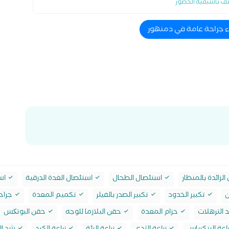
ف باسبقية الحضور
ء جراحة عامة في دمنهور
لزائدة بالمنظار
استئصال الطحال
استئصال الغدة الدرقية
است
ن
تكبير الخدود
تكبير الصدر بالفيلر
تكميم المعدة
جراحة
 الترهلات
حزام المعدة
حقن البلازما للوجه
حقن البوتکس