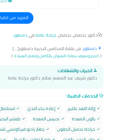
الكش
المزيد من اطبا
دكتور تخصص تخصص
جراحة عامة
في
دمنهور
دمنهور
: ش نقابة المحامين البحيرة دمنهور[...]
)
(
(احجز وسوف يصلك العنوان بالكامل وارقام العيادة
الخبرات والشهادات:
دكتور شريف عبد المنعم سالم دكتور جراحة عامة
الخدمات الطبية:
إزالة اللغد بالليزر
إعادة بناء الثدي
استئصال ا
بالون المعدة
تدبيس المعدة
تقشير اليدي
جراحة تجميل الجفون
جهاز راديو فريكونسي لشد