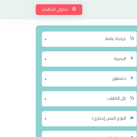
دخول الاطباء
جراحة عامة
البحيرة
دمنهور
كل الالقاب
النوع (ليس إجباري)