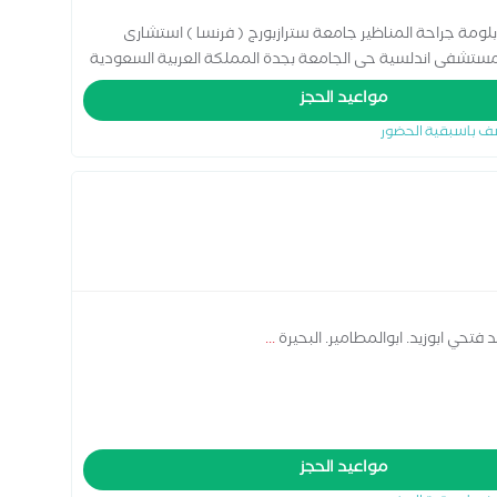
بلومة جراحة المناظير جامعة سترازبورج ( فرنسا ) استشارى
مستشفى اندلسية حى الجامعة بجدة المملكة العربية السعودية
يل المسار الكلاسيكي-اصلاح الفتق الاربي والسري والجراحي مع
مواعيد الحجز
المنظار-اصلاح فتق الحجاب الحاجز وجراحات ارتجاع المرئ
ف باسبقية الحضور
دوالي الخصية بالمنظار-جراحات الشرج والمستقيم-جراحات الغدد-
تحي ابوزيد. ابوالمطامير. البحيرة
...
مواعيد الحجز