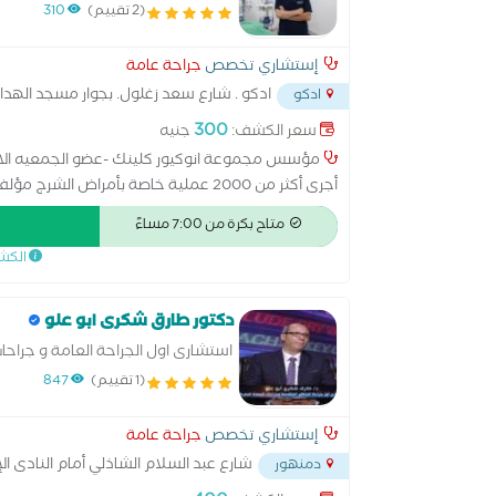
(2 تقييم)
310
إستشاري تخصص
جراحة عامة
ادكو . شارع سعد زغلول. بجوار مسجد الهداي
ادكو
300
سعر الكشف:
جنيه
مؤسس مجموعة انوكيور كلينك -عضو الجمعيه الاورو
أجرى أكثر من 2000 عملية خاصة بأمراض 
متاح بكرة من 7:00 مساءً
الكش
دكتور طارق شكرى ابو علو
استشارى اول الجراحة العامة و جراحا
الحركية كالإمساك وسلس البرا
(1 تقييم)
847
نعالج أسباب المرض
إستشاري تخصص
جراحة عامة
شارع عبد السلام الشاذلي أمام النادى ال
دمنهور