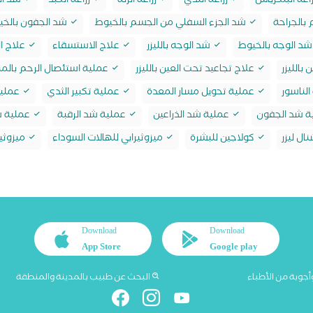
اعة البنكرياس
زراعة الثدي
زراعة الرئة
زراعة الكبد
شد ال
بالجراحة
شد الجزء السفلي من الجسم بالخيوط
شد الجفون بالخي
د الوجه بالخيوط
شد الوجه بالليزر
علاج الاستسقاء
علاج ال
 بالليزر
علاج تجاعيد تحت العين بالليزر
عملية استئصال الرحم بالمن
لناسور
عملية تحويل مسار المعدة
عملية تكبير الثدي
عملية
ة شد الجفون
عملية شد الذراعين
عملية شد الرقبة
عملية ش
ال ليزر
كولاجين للبشرة
ميزوثيرابي للهالات السوداء
ميزوثير
Download
Download
App Store
Google play
أجوبة من الأطباء
البحث عن طبيب بالمدينة والمنطقة