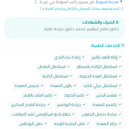
مدينة اسيوط
: ش يسرى راغب اسيوط حي غرب[...]
)
(
(احجز وسوف يصلك العنوان بالكامل وارقام العيادة
الخبرات والشهادات:
دكتور صلاح ابراهيم محمد دكتور جراحة عامة
الخدمات الطبية:
إزالة اللغد بالليزر
إعادة بناء الثدي
استئصال الزائدة بالمنظار
استئصال الطحال
استئصال الغدة الدرقية
استئصال الكلية
استئصال جزئي للكبد
بالون المعدة
تدبيس المعدة
تقشير اليدين
تكبير الخدود
تكبير الصدر بالفيلر
تكميم المعدة
جراحة البواسير
جراحة القدم السكري
جراحة تجميل الجفون
جهاز راديو فريكونسي لشد الترهلات
حزام المعدة
حقن البلازما للوجه
حقن البوتکس