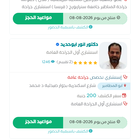
عضو جمعية الجراحين الملكية البريطانية ( لندن ) دبلومة
أمراض الشرج الحركية كالإمساك وسلس البراز 8- القضاء على
جراحة المناظير جامعة سترازبورج ( فرنسا ) استشارى جراحة
أمراض الشرج نهائيا وضمان عدم تكرارها بعد إجراء العملية
المناظير مستشفى السعودى الالمانى بجدة و مستشفى
وذلك لإننا نعالج أسباب المرض
مواعيد الحجز
متاح من يوم 2026-08-08
اندلسية حى الجامعة بجدة المملكة العربية السعودية (سابقا )
الكشف باسبقية الحضور
-جراحات السمنة المفرطة تكميم المعدة-تحويل المسار
الكلاسيكي-اصلاح الفتق الاربي والسري والجراحي مع تجميل
السرة بالمنظار-اسئصال اورام البطن والقولون بالمنظار-اصلاح
دكتور انور ابوحديد
فتق الحجاب الحاجز وجراحات ارتجاع المرئ بالمنظار-استئصال
استشاري أول الجراحة العامة
المرارة-استئصال الزائدة الدودية ودوالي الخصية بالمنظار-جراحات
(2 تقييم)
1246
الشرج والمستقيم-جراحات الغدد-جراحات القدم السكري-
جراحات اورام الثدي
إستشاري تخصص
جراحة عامة
شارع اسكندرية بجوار صيدلية د محمد
ابو المطامير
فتحي ابوزيد. ابوالمطامير. البحيرة
...
200
سعر الكشف:
جنيه
استشاري أول الجراحة العامة
مواعيد الحجز
متاح من يوم 2026-08-08
الكشف باسبقية الحضور