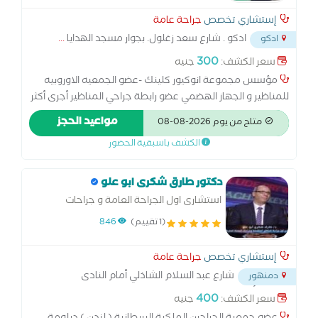
إستشاري تخصص
جراحة عامة
ادكو . شارع سعد زغلول. بجوار مسجد الهدايا
...
ادكو
300
سعر الكشف:
جنيه
مؤسس مجموعة انوكيور كلينك -عضو الجمعيه الاوروبيه
للمناظير و الجهاز الهضمي عضو رابطة جراحي المناظير أجرى أكثر
من 2000 عملية خاصة بأمراض الشرج مؤلف اول كتاب باللغة
مواعيد الحجز
متاح من يوم 2026-08-08
العربية لأمراض الشرج في مصر والع د. عصام مركز اينو كلينيك
الكشف باسبقية الحضور
بواسير: خدماتنا 1- علاج البواسير الداخلية والخارجية بالمنظار
والليزر 2- علاج الشرخ الشرجى بالليزر 3- علاج الناسور الشرجى
بالمنظار والليزر 4- علاج الناسور العصعصى بالليزر 5- علاج
دكتور طارق شكرى ابو علو
السقوط الشرجى في الأطفال د. عصام مركز اينو كلينيك بواسير:
استشارى اول الجراحة العامة و جراحات
لماذا تختار مركز إنوكيور كلينيك: 1- طاقم طبي مدرب على أعلي
المناظير المتقدمة و السمنة
(1 تقييم)
846
مستوى لراحة المرضى 2- خبرة أكثر من ألف عملية للشرج تم
إجرائها بواسطة د عصام حويرة 3- نسبة نجاح العمليات اكثر من
إستشاري تخصص
جراحة عامة
95 % 4- جميع طرق علاج أمراض الشرج والمستقيم متو فرة
شارع عبد السلام الشاذلي أمام النادى
دمنهور
ونختار لك أفضل طرق العلاج لدينا 5- نمتلك شركة أدوية خاصة
الإجتماعي أمام مدخل فتح الله الجديد
...
لتصنيع كل مايلزم لعلاج أمراض الشرج 6- نظام متكامل
400
سعر الكشف:
جنيه
لتشخيص وعلاج ووقاية كل أمراض الشرج 7- قسم خاص لعلاج