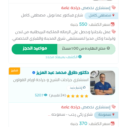
إستشاري تخصص
جراحة عامة
شارع فيكتور عما نويل. مصطفى كامل
مصطفى كامل
...
550
سعر الكشف:
جنيه
عمل بانجلترا وحصل على الزماله الملكيه البريطانيه من لندن
وايرلندا وكان مديرا لمستشفى شرق المدينة والقباري التخصصي.
خبره 36 عاما
مواعيد الحجز
متاح النهاردة من 1:00 مساءً
الكشف بميعاد محدد
مميز
دكتور طارق محمد عبد العزيز
استشاري جراحات الشرج و جراحة اورام القولون
والمستقيم - كلية الطب جامعه الاسكندرية
إختيار جيد
زميل جامعه كيفلاند كلينك - اوهايو - الولايات
(24 تقييم)
5207
المتحده الامريكية زميل جامعه بيلور -
إستشاري تخصص
جراحة عامة
شارع زكي رجب - سموحه
...
سموحة
370
سعر الكشف:
جنيه