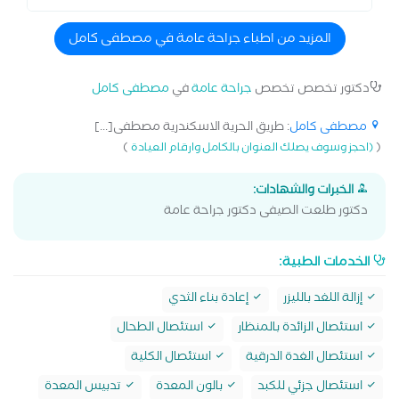
وجراحات الثدي -كليه الطب جامعه الاسكندرية دكتوراه جراحات
الثدي واعاده بناء الثدي
المزيد من اطباء جراحة عامة في مصطفى كامل
دكتور تخصص تخصص
جراحة عامة
في
مصطفى كامل
مصطفى كامل
: طريق الحرية الاسكندرية مصطفى[...]
)
(
(احجز وسوف يصلك العنوان بالكامل وارقام العيادة
الخبرات والشهادات:
دكتور طلعت الصيفى دكتور جراحة عامة
الخدمات الطبية:
إزالة اللغد بالليزر
إعادة بناء الثدي
استئصال الزائدة بالمنظار
استئصال الطحال
استئصال الغدة الدرقية
استئصال الكلية
استئصال جزئي للكبد
بالون المعدة
تدبيس المعدة