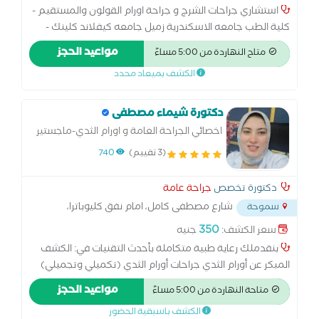
استشاري جراحات الشرج و جراحة اورام القولون والمستقيم -
كلية الطب جامعه الاسكندرية زميل جامعه كيفلاند كلينك -
اوهايو - الولايات المتحده الامريكية زميل جامعه بيلور - تكساس
مواعيد الحجز
متاح النهاردة من 5:00 مساءً
- الولايات المتحده الامريكية عضو جمعية جراحة الشرج و
الكشف بميعاد محدد
القولون الامريكية
دكتورة شيماء مصطفى
اخصائي الجراحة العامة و اورام الثدي-ماجستير
جراحات الثدي التجميليه والتكميليه- امراض
(3 تقييم)
740
الشرج(بواسير،شرخ،ناسور)
دكتورة تخصص
جراحة عامة
شارع مصطفى كامل، امام نفق كليوباترا،
سموحة
سموحة
...
350
سعر الكشف:
جنيه
بنقدملك رعاية طبية متكاملة بأحدث التقنيات في: الكشف
المبكر عن أورام الثدي جراحات أورام الثدي (تكميلي وتجميلي)
استئصال أورام الغدة الدرقية جراحات الشرج (شرخ – بواسير –
مواعيد الحجز
متاحة النهاردة من 5:00 مساءً
ناسور) إصلاح الفتق العمليات الجراحية الصغيرة بكالوريوس
الكشف باسبقية الحضور
الطب والجراحة -جامعه الاسكندريه ماجستير الجراحة العامة