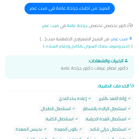
بالإسكندرية خبرة 23 عام في جراحات الغدة الدرقية و استئصال
أورام الثدى و استئصال المرارة و الزائدة الدودية بالمنظار و
المزيد من اطباء جراحة عامة في ميت غمر
استئصال أورام القولون و المستقيم و الشرج بالمنظار و
استئصال البواسير و الشرخ و الناصور بالليزر
دكتور تخصص تخصص
جراحة عامة
في
ميت غمر
ميت غمر
: ش الشيخ الشعراوى الدقهلية ميت[...]
)
(
(احجز وسوف يصلك العنوان بالكامل وارقام العيادة
الخبرات والشهادات:
دكتور عصام عرفات دكتور جراحة عامة
الخدمات الطبية:
إزالة اللغد بالليزر
إعادة بناء الثدي
استئصال الزائدة بالمنظار
استئصال الطحال
استئصال الغدة الدرقية
استئصال الكلية
استئصال جزئي للكبد
بالون المعدة
تدبيس المعدة