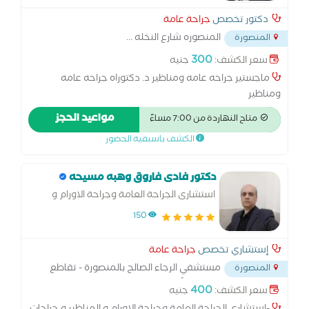
دكتور تخصص
جراحة عامة
المنصوره شارع النخله
...
المنصورة
300
سعر الكشف:
جنيه
ماجستير جراحه عامه ومناظير د. دكتوراه جراحه عامه
ومناظير
مواعيد الحجز
متاح النهاردة من 7:00 مساءً
الكشف باسبقية الحضور
دكتور فادى فاروق وهبه مسيحه
استشارى الجراحة العامة وجراحة الاورام و
المناظير و جراحات القولون و المستقيم و
150
الشرج
إستشاري تخصص
جراحة عامة
مستشفي الرجاء الصالح بالمنصورة - تقاطع
المنصورة
شارع جيهان و شارع الترعة أمام الدفاع المدني
...
400
سعر الكشف:
جنيه