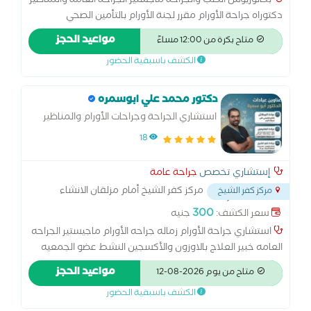
بكالوريوس الطب والجراحة ماجستير الجراحة العامة والمناظير
دكتوراه جراحة الأورام مقرر لجنة الأورام بالتأمين الصحي
استشاري ورئيس قسم جراحة المناظير المتقدمة إصلاح فتق
مواعيد الحجز
متاح بكرة من 12:00 مساءً
الحجاب الحاجز بالمنظار تكميم المعدة و عملية ساسي وتحويل
الكشف باسبقية الحضور
مسار بالمنظار
دكتور محمد علي ابوسمره
استشاري الجراحة وجراحات الأورام والمناظير
18
إستشاري تخصص
جراحة عامة
مركز كفر الشيخ أمام مزلقان الانشاء
مركز كفر الشيخ
والتعمير برج اغا أمام مسجد الجمعية الشرعية
...
300
سعر الكشف:
جنيه
استشاري جراحة الأورام زماله جراحه الأورام ماجيستير الجراحه
العامه خبير العلاج بالاوزون والأكسجين النشط عضو الجمعيه
المصريه لجراحات الأورام . عمل كطبيب جراحه وجراحات الأورام
مواعيد الحجز
متاح من يوم 2026-08-12
في عديد من معاهد الأورام مثل معهد اورام دمنهور والمعهد
الكشف باسبقية الحضور
القومي ومعهد ناصر ومستشفي القباري بالإسكندرية. عمل