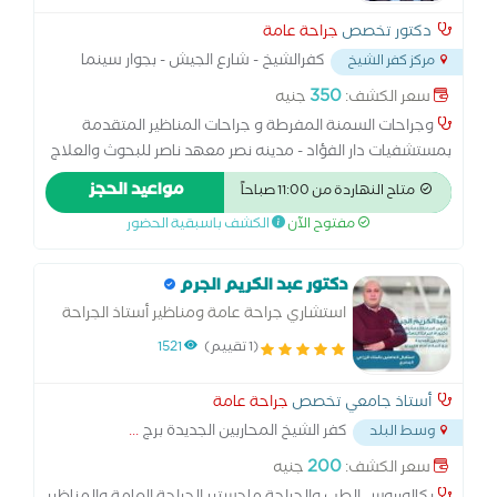
دكتور تخصص
جراحة عامة
كفرالشيخ - شارع الجيش - بجوار سينما
مركز كفر الشيخ
الجمهورية
...
350
سعر الكشف:
جنيه
وجراحات السمنة المفرطة و جراحات المناظير المتقدمة
بمستشفيات دار الفؤاد - مدينه نصر معهد ناصر للبحوث والعلاج
- القاهرة عضو الكلية الملكية للجراحين بالمملكه المتحدة
مواعيد الحجز
متاح النهاردة من 11:00 صباحاً
MRCS Ed الزمالة المصرية فى الجراحة العامة
مفتوح الآن
الكشف باسبقية الحضور
دكتور عبد الكريم الجرم
استشاري جراحة عامة ومناظير أستاذ الجراحة
العامة وجراحة المناظير بكلية الطب
(1 تقييم)
1521
أستاذ جامعي تخصص
جراحة عامة
كفر الشيخ المحاربين الجديدة برج
...
وسط البلد
200
سعر الكشف:
جنيه