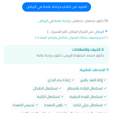
كطبيب بمستشفيات جامعة الإسكندرية بقسم جراحه الأورام
وقسم الشرج والقولون . عمل ك استشاري جراحات الأورام
المزيد من اطباء جراحة عامة في الرياض
بمستشفي كفرالشيخ العام ومستشفى العبور بكفر الشيخ
للتأمين الصحي.
دكتور تخصص تخصص
جراحة عامة
في
الرياض
الرياض
: ش المركز الرياض كفر الشيخ[...]
)
(
(احجز وسوف يصلك العنوان بالكامل وارقام العيادة
الخبرات والشهادات:
دكتور محمد محفوظ الريس دكتور جراحة عامة
الخدمات الطبية:
إزالة اللغد بالليزر
إعادة بناء الثدي
استئصال الزائدة بالمنظار
استئصال الطحال
استئصال الغدة الدرقية
استئصال الكلية
استئصال جزئي للكبد
بالون المعدة
تدبيس المعدة