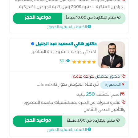
ماجستير الجراحة العامة - طب عين شمس 2006 زمالة كلية
الجراحين الملكية - ادنبره 2009 زميل كلية الجراحين الامريكية
2015 البورد المصرى فى الجراحة العامة 2017 البورد المصرى فى
مواعيد الحجز
متاح النهاردة من 10:00 صباحاً
جراحة القولون و المستقيم و الشرج 2021 البورد المصرى فى
الكشف باسبقية الحضور
جراحة الأورام رئيس اقسام الجراحة بمستشفى الشرطة
بالإسكندرية خبرة 23 عام في جراحات الغدة الدرقية و استئصال
أورام الثدى و استئصال المرارة و الزائدة الدودية بالمنظار و
دكتور هاني السعيد عبد الجليل
استئصال أورام القولون و المستقيم و الشرج بالمنظار و
اخصائي جراحة عامة وجراحة المناظير
استئصال البواسير و الشرخ و الناصور بالليزر
301
دكتور تخصص
جراحة عامة
ش قناة السويس بجوار lc walkiki
...
المنصورة
250
سعر الكشف:
جنيه
عشرة سنوات من الخبرة بمستشفيات جامعة المنصورة
والتأمين الصحي الشامل
مواعيد الحجز
متاح النهاردة من 3:00 مساءً
الكشف باسبقية الحضور