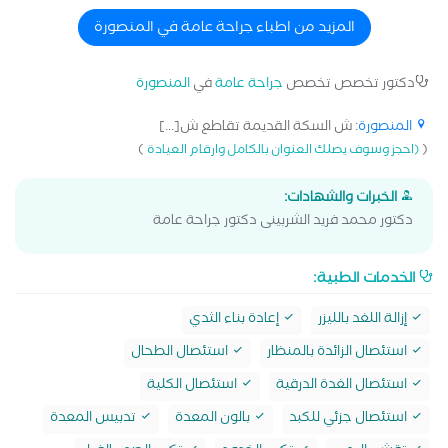
المزيد من اطباء جراحة عامة في المنصورة
دكتور تخصص تخصص
جراحة عامة
في
المنصورة
المنصورة
: ش السكة القديمة تقاطع ش[...]
)
(
(احجز وسوف يصلك العنوان بالكامل وارقام العيادة
الخبرات والشهادات:
دكتور محمد فريد الشربينى دكتور جراحة عامة
الخدمات الطبية:
إزالة اللغد بالليزر
إعادة بناء الثدي
استئصال الزائدة بالمنظار
استئصال الطحال
استئصال الغدة الدرقية
استئصال الكلية
استئصال جزئي للكبد
بالون المعدة
تدبيس المعدة