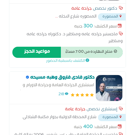
دكتور تخصص
جراحة عامة
المنصوره شارع النخله
...
المنصورة
300
سعر الكشف:
جنيه
ماجستير جراحه عامه ومناظير د. دكتوراه جراحه عامه
ومناظير
مواعيد الحجز
متاح النهاردة من 7:00 مساءً
الكشف باسبقية الحضور
دكتور فادى فاروق وهبه مسيحه
استشارى الجراحة العامة وجراحة الاورام و
المناظير وجراحة القولون و المستقيم و الشرج
218
و رئيس اقسام الجراحة بمستشفى الشرطة
بالإسكندرية
إستشاري تخصص
جراحة عامة
شارع المحطة الدولية بجوار مكتبة الشاذلى
المنصورة
الجديدة
...
400
سعر الكشف:
جنيه