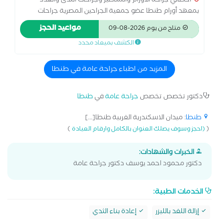
اخصائي جراحة الأورام والمناظير وجراحات الثدى والغدد
بمعهد أورام طنطا عضو جمعية الجراحين المصرية جراحات
تجميل الثدى وإعادة بناء الثدى استئصال أورام الجهاز الهضمى
مواعيد الحجز
متاح من يوم 2026-08-09
وأورام الرحم والمبايض بالمنظار استئصال الزائدة والمرارة
الكشف بميعاد محدد
بالمنظار
المزيد من اطباء جراحة عامة في طنطا
دكتور تخصص تخصص
جراحة عامة
في
طنطا
طنطا
: ميدان الاسكندرية الغربية طنطا[...]
)
(
(احجز وسوف يصلك العنوان بالكامل وارقام العيادة
الخبرات والشهادات:
دكتور محمود احمد يوسف دكتور جراحة عامة
الخدمات الطبية:
إزالة اللغد بالليزر
إعادة بناء الثدي