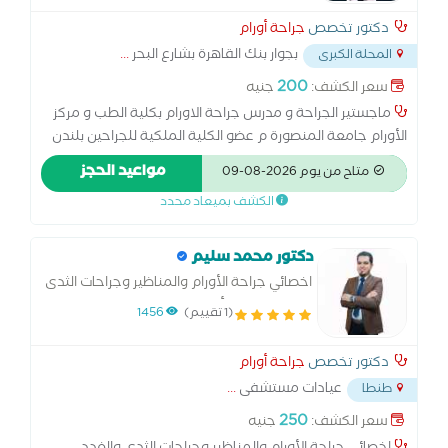
دكتور تخصص
جراحة أورام
بجوار بنك القاهرة بشارع البحر
...
المحلة الكبرى
200
سعر الكشف:
جنيه
ماجستير الجراحة و مدرس جراحة الاورام بكلية الطب و مركز
الأورام جامعة المنصورة م عضو الكلية الملكية للجراحين بلندن
عضو الجمعية الأوروبية للأورام النسائية (ESGO) د.دكتوراه
مواعيد الحجز
متاح من يوم 2026-08-09
جراحات الأورام بكلية الطب جامعة المنصورة
الكشف بميعاد محدد
دكتور محمد سليم
اخصائي جراحة الأورام والمناظير وجراحات الثدى
والغدد بمعهد أورام طنطا
(1 تقييم)
1456
دكتور تخصص
جراحة أورام
عيادات مستشفى
...
طنطا
250
سعر الكشف:
جنيه